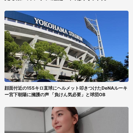
顔面付近の155キロ直球にヘルメット叩きつけたDeNAルーキ
ー宮下朝陽に擁護の声 「負けん気必要」と球団OB