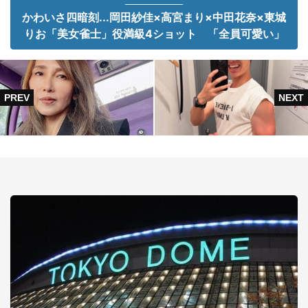
かわいさ四暗刻...岡田紗佳×高宮まり×中田花奈×東城
りお「美女雀士」役満級4ショット 「全員可愛い」