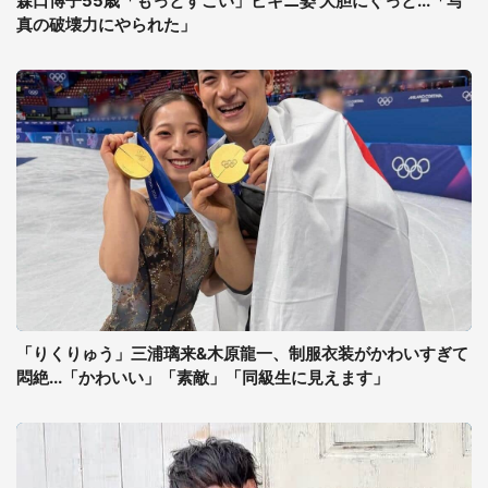
森口博子55歳「もっとすごい」ビキニ姿 大胆にぐっと...「写
真の破壊力にやられた」
「りくりゅう」三浦璃来&木原龍一、制服衣装がかわいすぎて
悶絶...「かわいい」「素敵」「同級生に見えます」