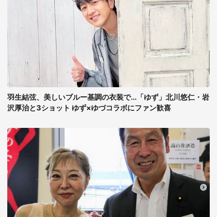
羽生結弦、美しいブルー基調の衣装で...「ゆず」北川悠仁・岩
沢厚治と3ショット ゆず×ゆづコラボにファン歓喜