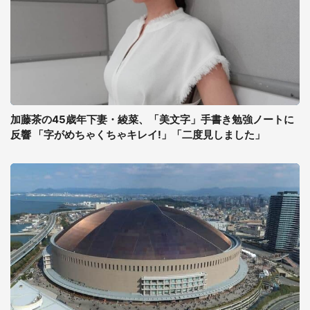
加藤茶の45歳年下妻・綾菜、「美文字」手書き勉強ノートに
反響 「字がめちゃくちゃキレイ!」「二度見しました」