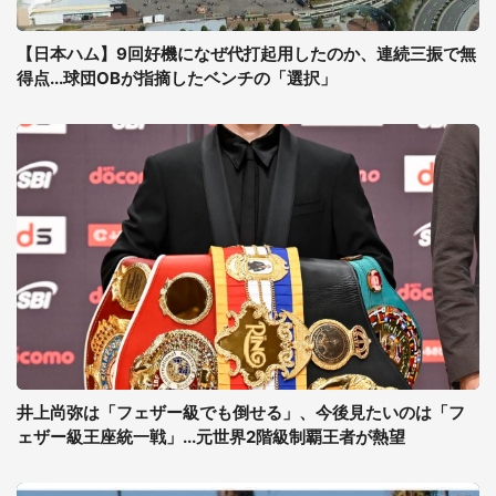
【日本ハム】9回好機になぜ代打起用したのか、連続三振で無
得点...球団OBが指摘したベンチの「選択」
井上尚弥は「フェザー級でも倒せる」、今後見たいのは「フ
ェザー級王座統一戦」...元世界2階級制覇王者が熱望