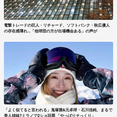
電撃トレードの巨人・リチャード、ソフトバンク・秋広優人
の存在感薄れ...「他球団の方が出場機会ある」の声が
「よく似てると言われる」鬼塚雅&元卓球・石川佳純、まるで
美人姉妹?ミラノで2ショ話題 「やっぱりそっくり」