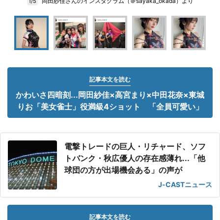
岡田紗佳さんのインスタグラム（＠sayaka_okada）より
1/5
記事本文を読む
かわいさ四暗刻...岡田紗佳×高宮まり×中田花奈×東城
りお「美女雀士」役満級4ショット 「全員可愛い」
電撃トレードの巨人・リチャード、ソフ
トバンク・秋広優人の存在感薄れ...「他
球団の方が出場機会ある」の声が
J-CASTニュース
記事本文を読む