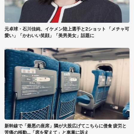
元卓球・石川佳純、イケメン陸上選手と2ショット 「メチャ可
愛い」「かわいい笑顔」「美男美女」話題に
新幹線で「最悪の座席」隣が大股広げてこちらに侵食 疲労と
苦痛の移動...「席を変えて」と車掌に訴え