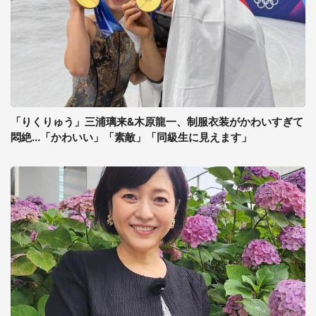
「りくりゅう」三浦璃来&木原龍一、制服衣装がかわいすぎて
悶絶...「かわいい」「素敵」「同級生に見えます」