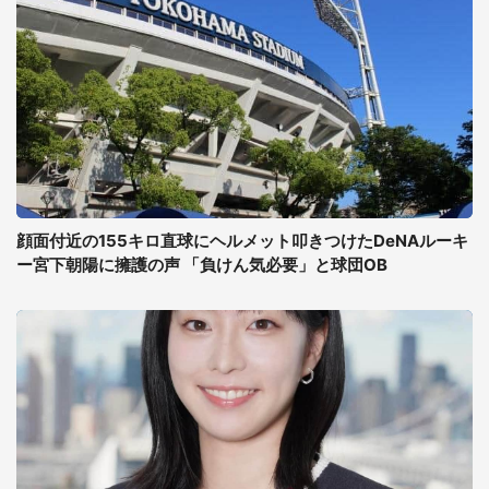
顔面付近の155キロ直球にヘルメット叩きつけたDeNAルーキ
ー宮下朝陽に擁護の声 「負けん気必要」と球団OB