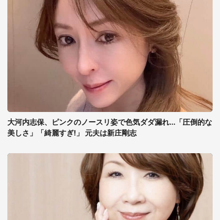
大河内志保、ピンクのノースリ姿で色気ダダ漏れ...「圧倒的な
美しさ」「綺麗すぎ!」 元夫は新庄剛志