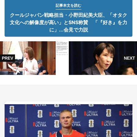
記事本文を読む
クールジャパン戦略担当・小野田紀美大臣、「オタク
文化への解像度が高い」とSNS称賛 「『好き』を力
に」...会見で力説