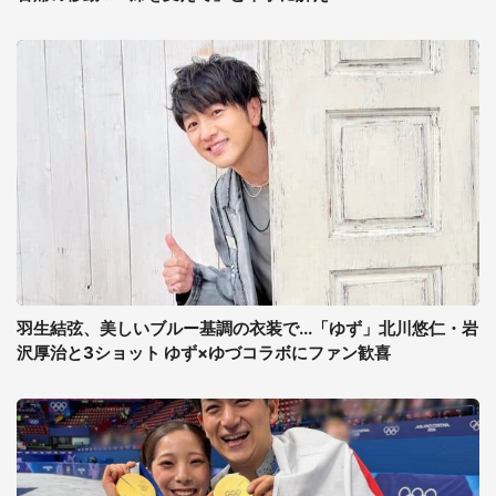
羽生結弦、美しいブルー基調の衣装で...「ゆず」北川悠仁・岩
沢厚治と3ショット ゆず×ゆづコラボにファン歓喜