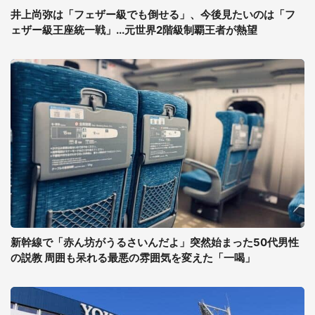
井上尚弥は「フェザー級でも倒せる」、今後見たいのは「フ
ェザー級王座統一戦」...元世界2階級制覇王者が熱望
新幹線で「赤ん坊がうるさいんだよ」突然始まった50代男性
の説教 周囲も呆れる最悪の雰囲気を変えた「一喝」