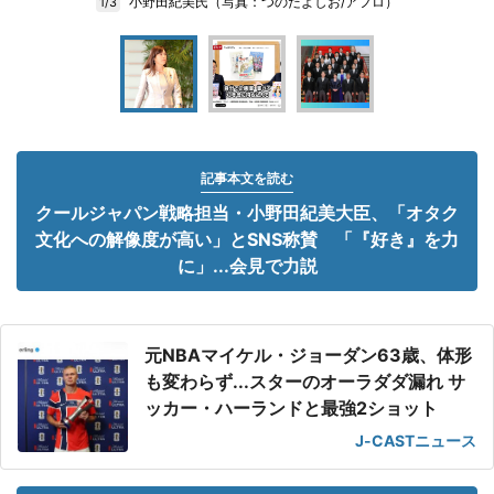
小野田紀美氏（写真：つのだよしお/アフロ）
1/3
記事本文を読む
クールジャパン戦略担当・小野田紀美大臣、「オタク
文化への解像度が高い」とSNS称賛 「『好き』を力
に」...会見で力説
元NBAマイケル・ジョーダン63歳、体形
も変わらず...スターのオーラダダ漏れ サ
ッカー・ハーランドと最強2ショット
J-CASTニュース