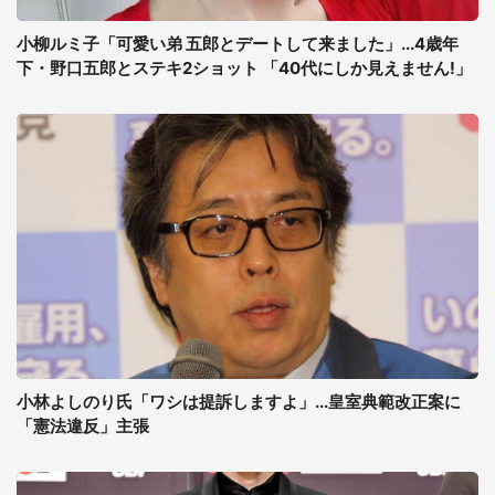
小柳ルミ子「可愛い弟 五郎とデートして来ました」...4歳年
下・野口五郎とステキ2ショット 「40代にしか見えません!」
小林よしのり氏「ワシは提訴しますよ」...皇室典範改正案に
「憲法違反」主張