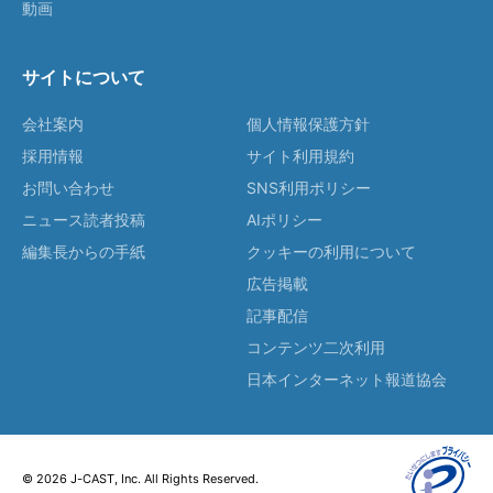
動画
サイトについて
会社案内
個人情報保護方針
採用情報
サイト利用規約
お問い合わせ
SNS利用ポリシー
ニュース読者投稿
AIポリシー
編集長からの手紙
クッキーの利用について
広告掲載
記事配信
コンテンツ二次利用
日本インターネット報道協会
© 2026 J-CAST, Inc. All Rights Reserved.