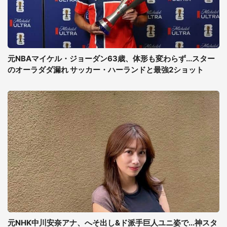
元NBAマイケル・ジョーダン63歳、体形も変わらず...スター
のオーラダダ漏れ サッカー・ハーランドと最強2ショット
元NHK中川安奈アナ、へそ出し&ド派手巨人ユニ姿で...神スタ