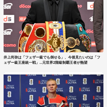
井上尚弥は「フェザー級でも倒せる」、今後見たいのは「フ
ェザー級王座統一戦」...元世界2階級制覇王者が熱望