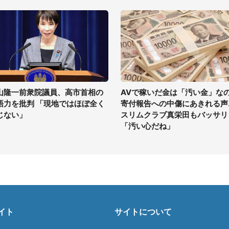
山隆一前衆院議員、高市首相の
AVで稼いだ金は「汚い金」な
語力を批判 「現地ではほぼ全く
寄付報告への中傷にあきれる声..
じない」
スリムクラブ真栄田もバッサリ
「汚い心だね」
イト
サイトについて