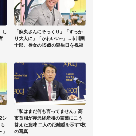
」し
「麻央さんにそっくり」「すっか
官
り大人に」「かわいい~」...市川團
十郎、長女の15歳の誕生日を祝福
「私はまだ何も言ってません」高
2シ
市首相が赤沢経産相の言葉にこう
にも
答えた意味 二人の距離感を示す1枚
~」
の写真