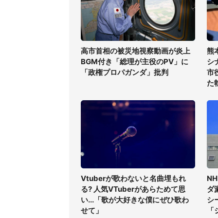
高市首相の被災地視察動画が炎上
熊
BGM付き「総理が主役のPV」に
シ
「政権プロパガンダ」批判
市
た
Vtuberが歌わないと名曲埋もれ
N
る? 人気VTuberがあらためて思
ダ
い...「歌が大好きな僕にぜひ歌わ
シ
せて」
「