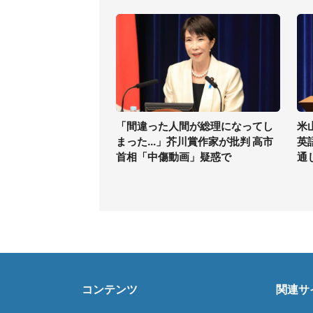
「間違った人間が総理になってし
米
まった...」芥川賞作家が批判 高市
英
首相「中傷動画」疑惑で
通
コンテンツ
関連サ