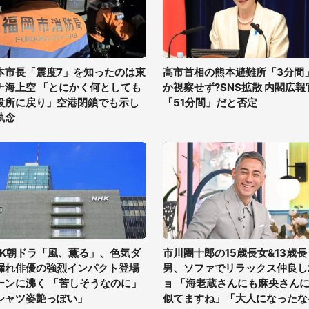
本市長「震度7」を知ったのは東
高市首相の熊本避難所「3分間
ナ海上空 「とにかく何としても
か視察せず?SNS拡散 内閣広報
役所に戻り」空港閉鎖でも示し
「51分間」だと否定
執念
HK朝ドラ「風、薫る」、色気ダ
市川團十郎の15歳長女&13歳長
漏れ俳優の強烈インパクト登場
男、ソファでリラックス仲良し
ーンに沸く 「苦しそうなのに」
ョ 「海老蔵さんにも麻央さん
シャツ姿艶っぽい」
似てますね」「大人になったな