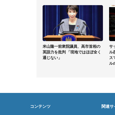
米山隆一前衆院議員、高市首相の
サ
英語力を批判 「現地ではほぼ全く
ル
通じない」
ス
ル
コンテンツ
関連サ