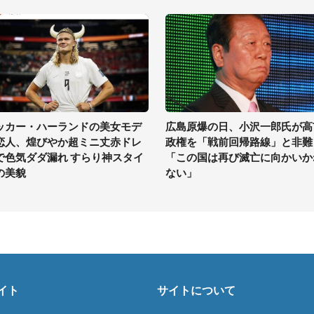
ッカー・ハーランドの美女モデ
広島原爆の日、小沢一郎氏が高
恋人、煌びやか超ミニ丈赤ドレ
政権を「戦前回帰路線」と非難
で色気ダダ漏れ すらり神スタイ
「この国は再び滅亡に向かいか
の美貌
ない」
イト
サイトについて