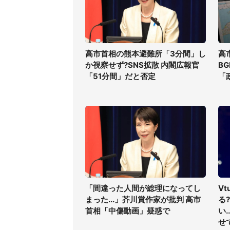
高市首相の熊本避難所「3分間」し
高
か視察せず?SNS拡散 内閣広報官
B
「51分間」だと否定
「
「間違った人間が総理になってし
V
まった...」芥川賞作家が批判 高市
る
首相「中傷動画」疑惑で
い
せ