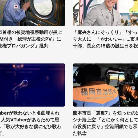
市首相の被災地視察動画が炎上
「麻央さんにそっくり」「すっ
GM付き「総理が主役のPV」に
り大人に」「かわいい~」...市
政権プロパガンダ」批判
十郎、長女の15歳の誕生日を
tuberが歌わないと名曲埋もれ
熊本市長「震度7」を知ったの
? 人気VTuberがあらためて思
シナ海上空 「とにかく何とし
...「歌が大好きな僕にぜひ歌わ
市役所に戻り」空港閉鎖でも示
て」
た執念