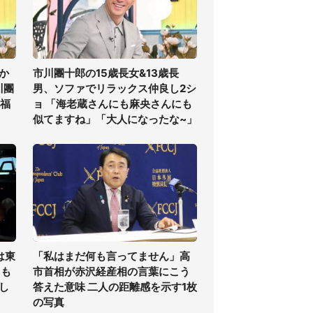
か
市川團十郎の15歳長女&13歳長
川團
男、ソファでリラックス仲良し2シ
祝福
ョ 「海老蔵さんにも麻央さんにも
似てますね」「大人になったな~」
は東
「私はまだ何も言ってません」高
ても
市首相が赤沢経産相の言葉にこう
し
答えた意味 二人の距離感を示す1枚
の写真