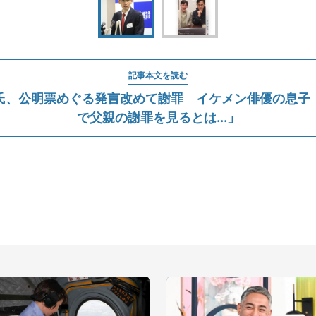
記事本文を読む
氏、公明票めぐる発言改めて謝罪 イケメン俳優の息子
で父親の謝罪を見るとは...」