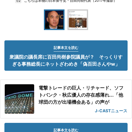
こちらは本物の日本保守党・百田尚樹代表（2017年撮影）
1/2
記事本文を読む
衆議院の議長席に百田尚樹参院議員が？ そっくりす
ぎる事務総長にネットざわめき「偽百田さんやw」
電撃トレードの巨人・リチャード、ソフ
トバンク・秋広優人の存在感薄れ...「他
球団の方が出場機会ある」の声が
J-CASTニュース
記事本文を読む