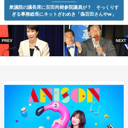
衆議院の議長席に百田尚樹参院議員が？ そっくりす
ぎる事務総長にネットざわめき「偽百田さんやw」