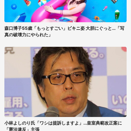
森口博子55歳「もっとすごい」ビキニ姿 大胆にぐっと...「写
真の破壊力にやられた」
小林よしのり氏「ワシは提訴しますよ」...皇室典範改正案に
「憲法違反」主張