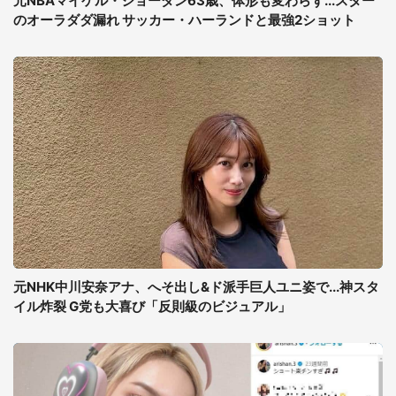
元NBAマイケル・ジョーダン63歳、体形も変わらず...スター
のオーラダダ漏れ サッカー・ハーランドと最強2ショット
元NHK中川安奈アナ、へそ出し&ド派手巨人ユニ姿で...神スタ
イル炸裂 G党も大喜び「反則級のビジュアル」