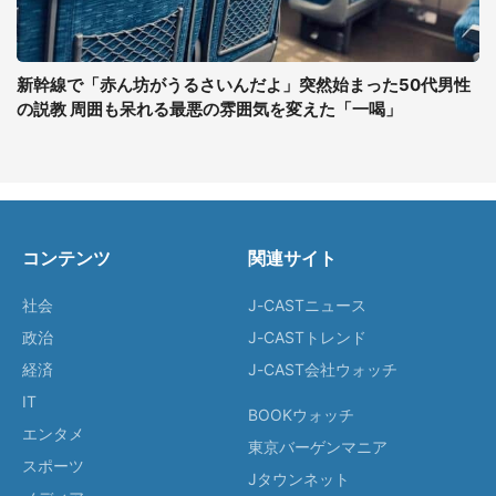
新幹線で「赤ん坊がうるさいんだよ」突然始まった50代男性
の説教 周囲も呆れる最悪の雰囲気を変えた「一喝」
コンテンツ
関連サイト
社会
J-CASTニュース
政治
J-CASTトレンド
経済
J-CAST会社ウォッチ
IT
BOOKウォッチ
エンタメ
東京バーゲンマニア
スポーツ
Jタウンネット