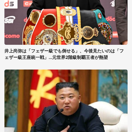
井上尚弥は「フェザー級でも倒せる」、今後見たいのは「フ
ェザー級王座統一戦」...元世界2階級制覇王者が熱望