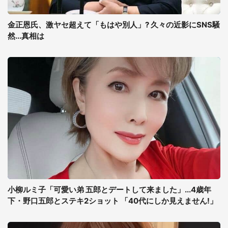
金正恩氏、激ヤセ超えて「もはや別人」? 久々の近影にSNS騒
然...真相は
小柳ルミ子「可愛い弟 五郎とデートして来ました」...4歳年
下・野口五郎とステキ2ショット 「40代にしか見えません!」