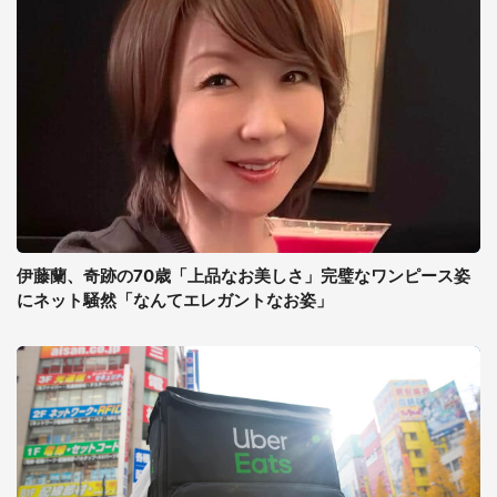
伊藤蘭、奇跡の70歳「上品なお美しさ」完璧なワンピース姿
にネット騒然「なんてエレガントなお姿」