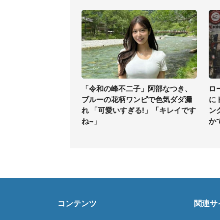
「令和の峰不二子」阿部なつき、
ロ
ブルーの花柄ワンピで色気ダダ漏
に
れ 「可愛いすぎる!」「キレイです
ン
ね~」
か
コンテンツ
関連サ