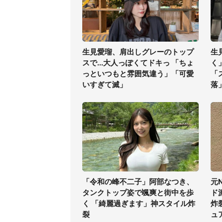
生見愛瑠、肩出しグレーのトップ
生
スで...大人っぽくてドキっ 「ちょ
く
っといつもと雰囲気違う」「可愛
「
いすぎて滅」
落
「令和の峰不二子」阿部なつき、
元
タンクトップ姿で颯爽と街中を歩
ド
く 「綺麗過ぎます」神スタイル炸
炸
裂
ュ