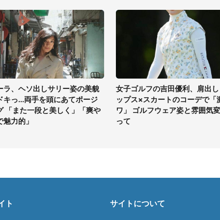
ーラ、ヘソ出しサリー姿の美貌
女子ゴルフの吉田優利、肩出し
ドキっ...両手を頭にあてポージ
ップス×スカートのコーデで「
グ 「また一段と美しく」「爽や
ワ」 ゴルフウェア姿と雰囲気
で魅力的」
って
イト
サイトについて