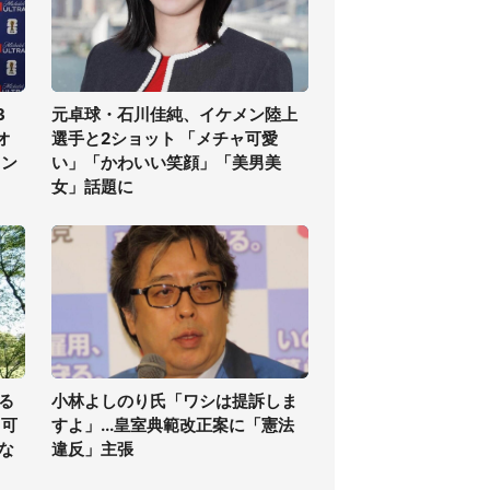
3
元卓球・石川佳純、イケメン陸上
オ
選手と2ショット 「メチャ可愛
ラン
い」「かわいい笑顔」「美男美
女」話題に
る
小林よしのり氏「ワシは提訴しま
る可
すよ」...皇室典範改正案に「憲法
な
違反」主張