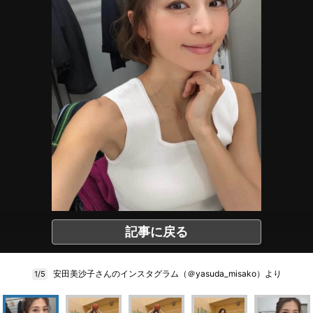
記事に戻る
安田美沙子さんのインスタグラム（＠yasuda_misako）より
1/5