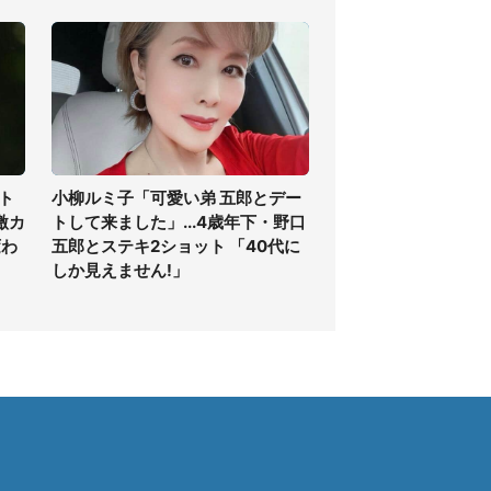
ト
小柳ルミ子「可愛い弟 五郎とデー
激カ
トして来ました」...4歳年下・野口
変わ
五郎とステキ2ショット 「40代に
しか見えません!」