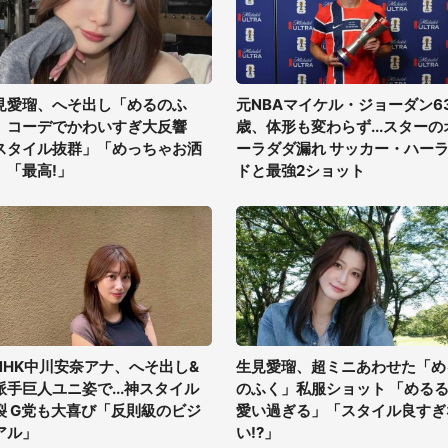
見愛瑠、へそ出し「めるのふ
元NBAマイケル・ジョーダン6
」コーデでかわいすぎ大反響
歳、体形も変わらず...スターの
スタイル抜群」「めっちゃお洒
ーラダダ漏れ サッカー・ハー
」「最高!」
ドと最強2ショット
NHK中川安奈アナ、へそ出し&
生見愛瑠、超ミニあわせた「め
派手巨人ユニ姿で...神スタイル
のふく」私服ショット 「める
裂 G党も大喜び「反則級のビジ
愛い過ぎる」「スタイル良すぎ
アル」
い!?」