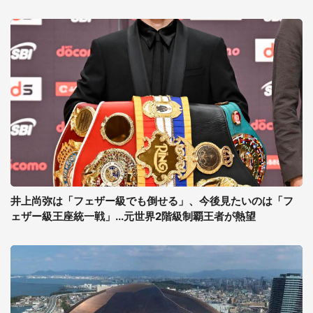
井上尚弥は「フェザー級でも倒せる」、今後見たいのは「フ
ェザー級王座統一戦」...元世界2階級制覇王者が熱望