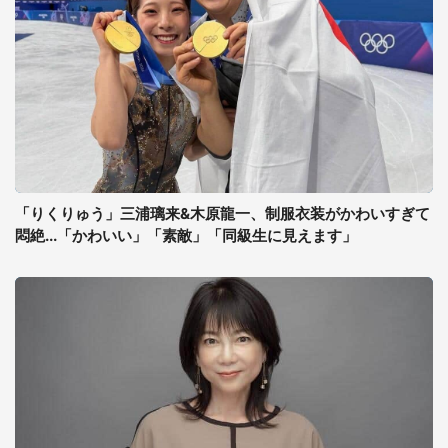
「りくりゅう」三浦璃来&木原龍一、制服衣装がかわいすぎて
悶絶...「かわいい」「素敵」「同級生に見えます」