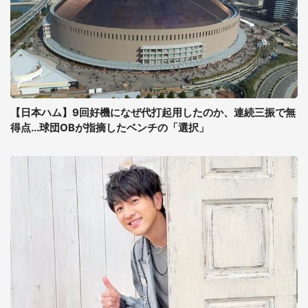
【日本ハム】9回好機になぜ代打起用したのか、連続三振で無
得点...球団OBが指摘したベンチの「選択」