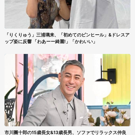
「りくりゅう」三浦璃来、「初めてのピンヒール」&ドレスア
ップ姿に反響 「わあーー綺麗!」「かわいい」
市川團十郎の15歳長女&13歳長男、ソファでリラックス仲良