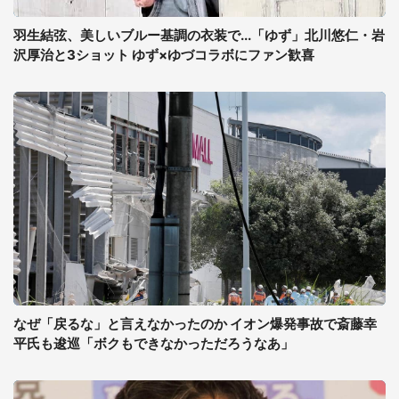
羽生結弦、美しいブルー基調の衣装で...「ゆず」北川悠仁・岩
沢厚治と3ショット ゆず×ゆづコラボにファン歓喜
なぜ「戻るな」と言えなかったのか イオン爆発事故で斎藤幸
平氏も逡巡「ボクもできなかっただろうなあ」