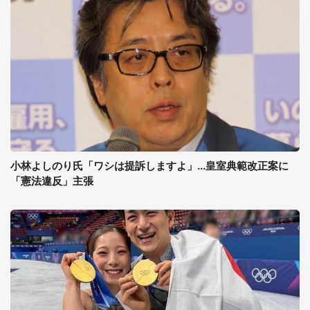
小林よしのり氏「ワシは提訴しますよ」...皇室典範改正案に
「憲法違反」主張