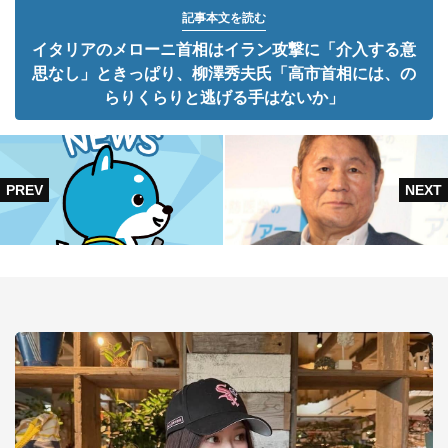
記事本文を読む
イタリアのメローニ首相はイラン攻撃に「介入する意
思なし」ときっぱり、柳澤秀夫氏「高市首相には、の
らりくらりと逃げる手はないか」