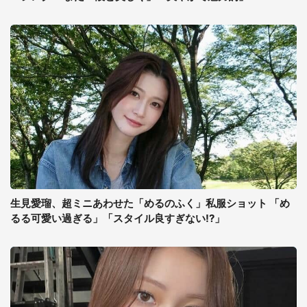
生見愛瑠、超ミニあわせた「めるのふく」私服ショット 「め
るる可愛い過ぎる」「スタイル良すぎない!?」