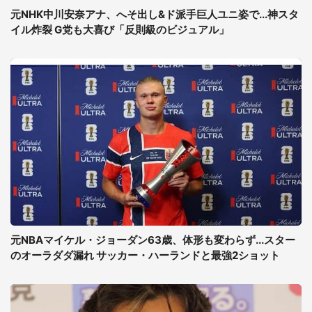
元NHK中川安奈アナ、へそ出し&ド派手巨人ユニ姿で...神スタ
イル炸裂 G党も大喜び「反則級のビジュアル」
元NBAマイケル・ジョーダン63歳、体形も変わらず...スター
のオーラダダ漏れ サッカー・ハーランドと最強2ショット