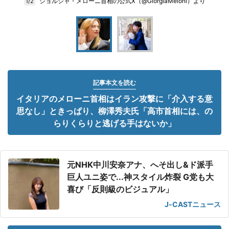
ジョルジャ・メローニ首相の公式X（@GiorgiaMeloni）より
1/2
記事本文を読む
イタリアのメローニ首相はイラン攻撃に「介入する意
思なし」ときっぱり、柳澤秀夫氏「高市首相には、の
らりくらりと逃げる手はないか」
元NHK中川安奈アナ、へそ出し&ド派手
巨人ユニ姿で...神スタイル炸裂 G党も大
喜び「反則級のビジュアル」
J-CASTニュース