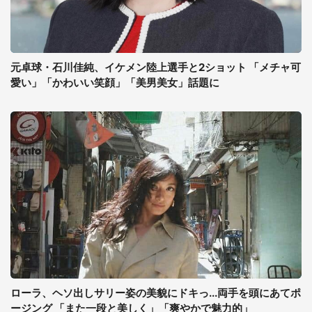
元卓球・石川佳純、イケメン陸上選手と2ショット 「メチャ可
愛い」「かわいい笑顔」「美男美女」話題に
ローラ、ヘソ出しサリー姿の美貌にドキっ...両手を頭にあてポ
ージング 「また一段と美しく」「爽やかで魅力的」