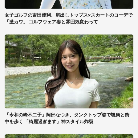
女子ゴルフの吉田優利、肩出しトップス×スカートのコーデで
「激カワ」 ゴルフウェア姿と雰囲気変わって
「令和の峰不二子」阿部なつき、タンクトップ姿で颯爽と街
中を歩く 「綺麗過ぎます」神スタイル炸裂