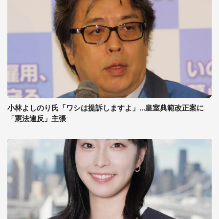
小林よしのり氏「ワシは提訴しますよ」...皇室典範改正案に
「憲法違反」主張