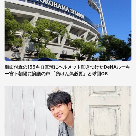
顔面付近の155キロ直球にヘルメット叩きつけたDeNAルーキ
ー宮下朝陽に擁護の声 「負けん気必要」と球団OB