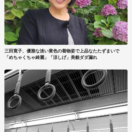
三田寛子、優雅な淡い黄色の着物姿で上品なたたずまいで
「めちゃくちゃ綺麗」「涼しげ」美貌ダダ漏れ