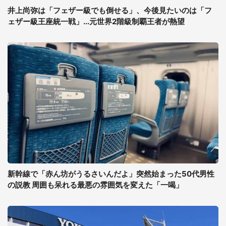
井上尚弥は「フェザー級でも倒せる」、今後見たいのは「フ
ェザー級王座統一戦」...元世界2階級制覇王者が熱望
新幹線で「赤ん坊がうるさいんだよ」突然始まった50代男性
の説教 周囲も呆れる最悪の雰囲気を変えた「一喝」