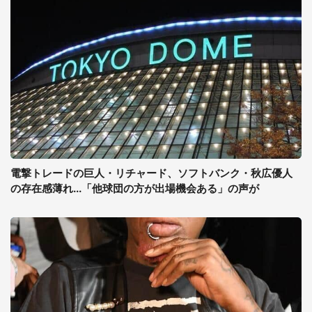
電撃トレードの巨人・リチャード、ソフトバンク・秋広優人
の存在感薄れ...「他球団の方が出場機会ある」の声が