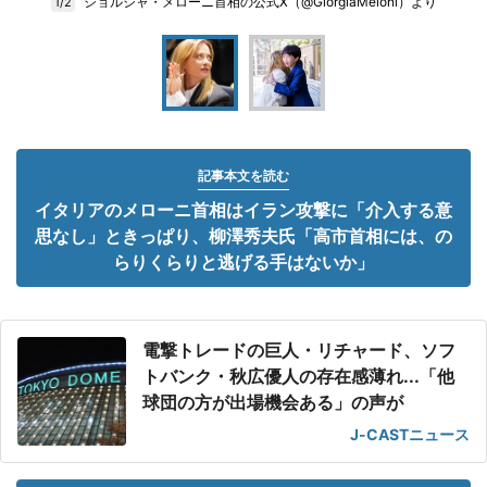
ジョルジャ・メローニ首相の公式X（@GiorgiaMeloni）より
1/2
記事本文を読む
イタリアのメローニ首相はイラン攻撃に「介入する意
思なし」ときっぱり、柳澤秀夫氏「高市首相には、の
らりくらりと逃げる手はないか」
電撃トレードの巨人・リチャード、ソフ
トバンク・秋広優人の存在感薄れ...「他
球団の方が出場機会ある」の声が
J-CASTニュース