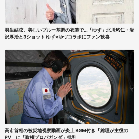
羽生結弦、美しいブルー基調の衣装で...「ゆず」北川悠仁・岩
沢厚治と3ショット ゆず×ゆづコラボにファン歓喜
高市首相の被災地視察動画が炎上 BGM付き「総理が主役の
PV」に「政権プロパガンダ」批判