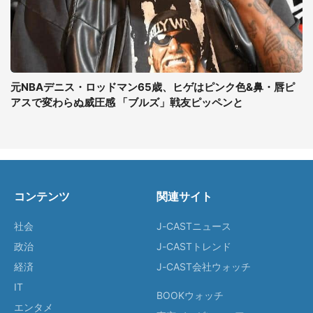
元NBAデニス・ロッドマン65歳、ヒゲはピンク色&鼻・唇ピ
アスで変わらぬ威圧感 「ブルズ」戦友ピッペンと
コンテンツ
関連サイト
社会
J-CASTニュース
政治
J-CASTトレンド
経済
J-CAST会社ウォッチ
IT
BOOKウォッチ
エンタメ