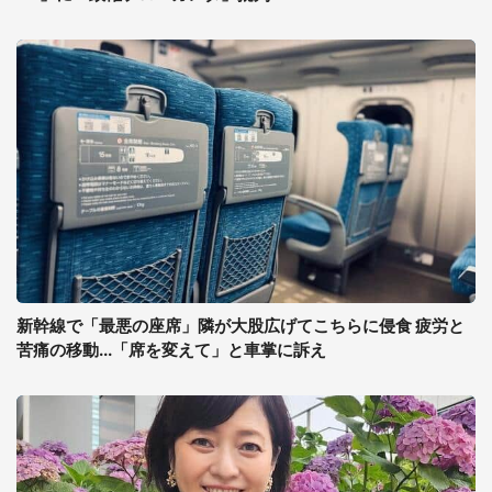
新幹線で「最悪の座席」隣が大股広げてこちらに侵食 疲労と
苦痛の移動...「席を変えて」と車掌に訴え