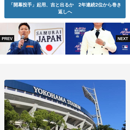
「開幕投手」起用、吉と出るか 2年連続2位から巻き
返しへ