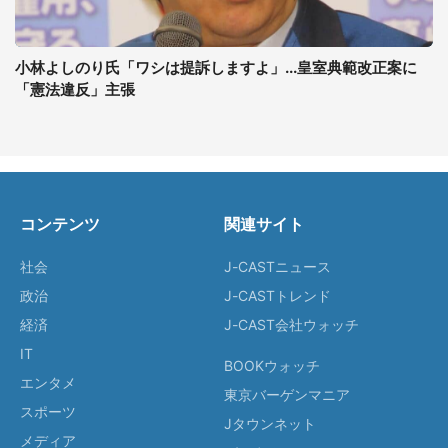
小林よしのり氏「ワシは提訴しますよ」...皇室典範改正案に
「憲法違反」主張
コンテンツ
関連サイト
社会
J-CASTニュース
政治
J-CASTトレンド
経済
J-CAST会社ウォッチ
IT
BOOKウォッチ
エンタメ
東京バーゲンマニア
スポーツ
Jタウンネット
メディア