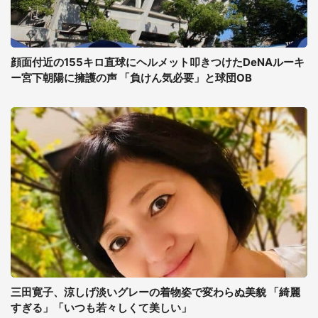
顔面付近の155キロ直球にヘルメット叩きつけたDeNAルーキ
ー宮下朝陽に擁護の声 「負けん気必要」と球団OB
三田寛子、涼しげ淡いグレーの着物姿で変わらぬ美貌 「綺麗
すぎる」「いつも若々しくて美しい」