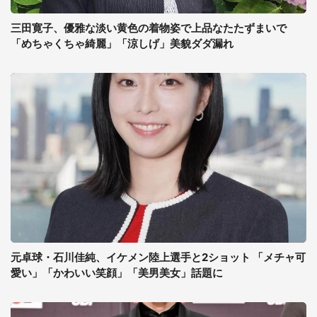
三田寛子、優雅な淡い黄色の着物姿で上品なたたずまいで
「めちゃくちゃ綺麗」「涼しげ」美貌ダダ漏れ
元卓球・石川佳純、イケメン陸上選手と2ショット 「メチャ可
愛い」「かわいい笑顔」「美男美女」話題に