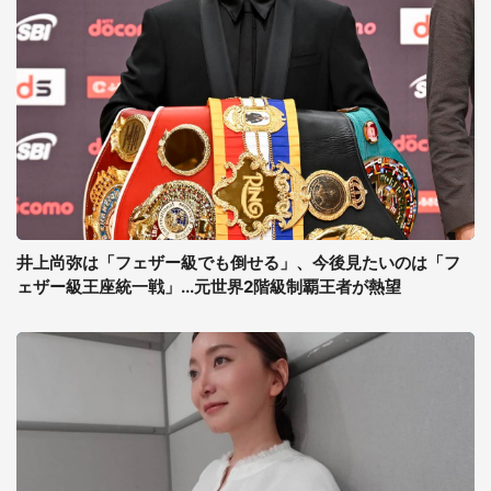
井上尚弥は「フェザー級でも倒せる」、今後見たいのは「フ
ェザー級王座統一戦」...元世界2階級制覇王者が熱望