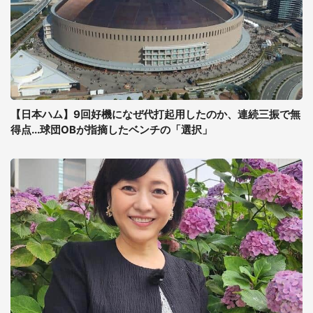
【日本ハム】9回好機になぜ代打起用したのか、連続三振で無
得点...球団OBが指摘したベンチの「選択」