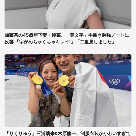
加藤茶の45歳年下妻・綾菜、「美文字」手書き勉強ノートに
反響 「字がめちゃくちゃキレイ!」「二度見しました」
「りくりゅう」三浦璃来&木原龍一、制服衣装がかわいすぎて