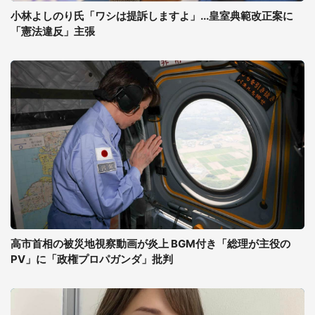
小林よしのり氏「ワシは提訴しますよ」...皇室典範改正案に
「憲法違反」主張
高市首相の被災地視察動画が炎上 BGM付き「総理が主役の
PV」に「政権プロパガンダ」批判