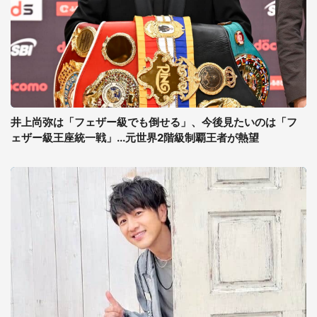
井上尚弥は「フェザー級でも倒せる」、今後見たいのは「フ
ェザー級王座統一戦」...元世界2階級制覇王者が熱望