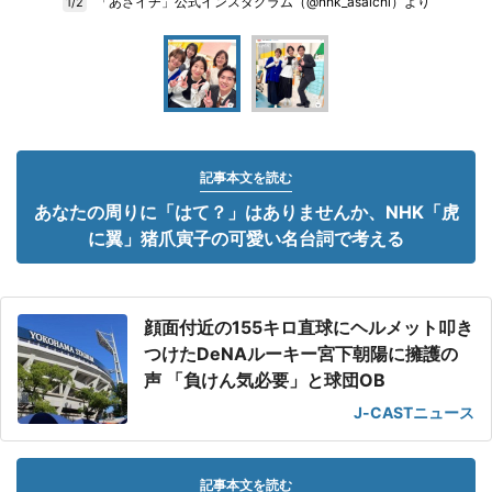
「あさイチ」公式インスタグラム（@nhk_asaichi）より
1/2
記事本文を読む
あなたの周りに「はて？」はありませんか、NHK「虎
に翼」猪爪寅子の可愛い名台詞で考える
顔面付近の155キロ直球にヘルメット叩き
つけたDeNAルーキー宮下朝陽に擁護の
声 「負けん気必要」と球団OB
J-CASTニュース
記事本文を読む