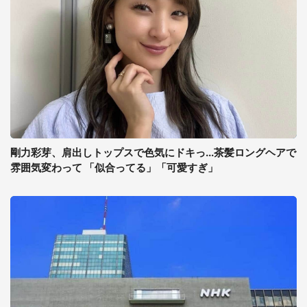
剛力彩芽、肩出しトップスで色気にドキっ...茶髪ロングヘアで
雰囲気変わって 「似合ってる」「可愛すぎ」