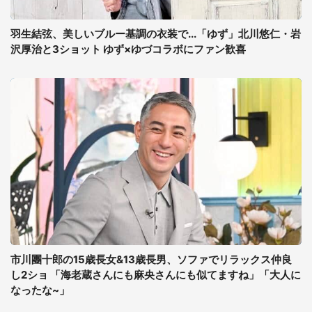
羽生結弦、美しいブルー基調の衣装で...「ゆず」北川悠仁・岩
沢厚治と3ショット ゆず×ゆづコラボにファン歓喜
市川團十郎の15歳長女&13歳長男、ソファでリラックス仲良
し2ショ 「海老蔵さんにも麻央さんにも似てますね」「大人に
なったな~」