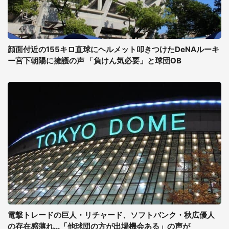
顔面付近の155キロ直球にヘルメット叩きつけたDeNAルーキ
ー宮下朝陽に擁護の声 「負けん気必要」と球団OB
電撃トレードの巨人・リチャード、ソフトバンク・秋広優人
の存在感薄れ...「他球団の方が出場機会ある」の声が