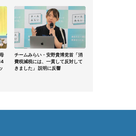
母
チームみらい・安野貴博党首「消
4
費税減税には、一貫して反対して
ッ
きました」 説明に反響