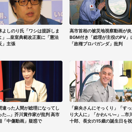
林よしのり氏「ワシは提訴しま
高市首相の被災地視察動画が炎
よ」...皇室典範改正案に「憲法
BGM付き「総理が主役のPV」
反」主張
「政権プロパガンダ」批判
間違った人間が総理になってし
「麻央さんにそっくり」「すっ
った...」芥川賞作家が批判 高市
り大人に」「かわいい~」...市
相「中傷動画」疑惑で
十郎、長女の15歳の誕生日を