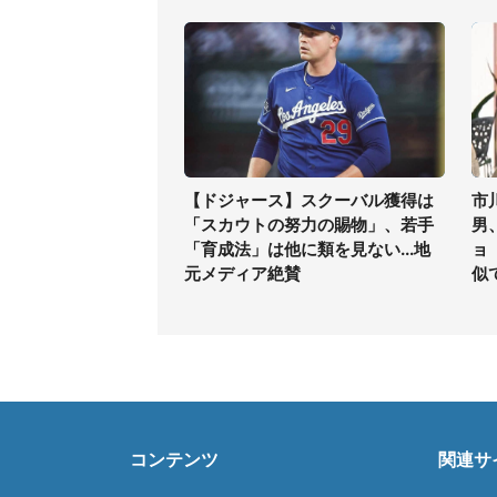
【ドジャース】スクーバル獲得は
市
「スカウトの努力の賜物」、若手
男
「育成法」は他に類を見ない...地
ョ
元メディア絶賛
似
コンテンツ
関連サ