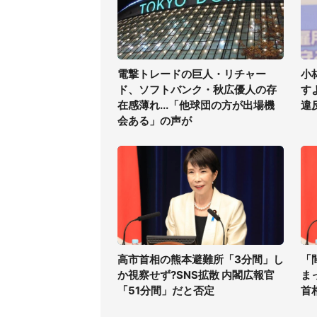
電撃トレードの巨人・リチャー
小
ド、ソフトバンク・秋広優人の存
す
在感薄れ...「他球団の方が出場機
違
会ある」の声が
高市首相の熊本避難所「3分間」し
「
か視察せず?SNS拡散 内閣広報官
ま
「51分間」だと否定
首