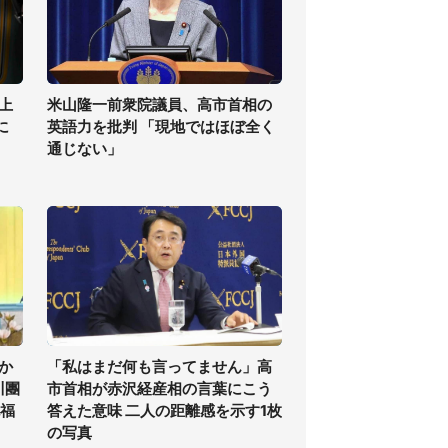
上
米山隆一前衆院議員、高市首相の
に
英語力を批判 「現地ではほぼ全く
通じない」
か
「私はまだ何も言ってません」高
川團
市首相が赤沢経産相の言葉にこう
祝福
答えた意味 二人の距離感を示す1枚
の写真