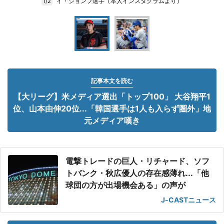
イ・ジョンフ選手（本人インスタグラムより）
1/2
記事本文を読む
【大リーグ】米メディア選出「トップ100」 大谷翔平1
位、山本由伸20位...「韓国選手は1人も入らず圏外」地
元メディア嘆き
電撃トレードの巨人・リチャード、ソフ
トバンク・秋広優人の存在感薄れ...「他
球団の方が出場機会ある」の声が
J-CASTニュース