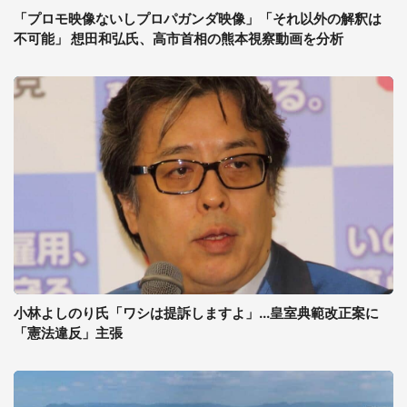
「プロモ映像ないしプロパガンダ映像」「それ以外の解釈は
不可能」 想田和弘氏、高市首相の熊本視察動画を分析
小林よしのり氏「ワシは提訴しますよ」...皇室典範改正案に
「憲法違反」主張