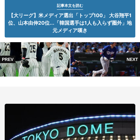
記事本文を読む
【大リーグ】米メディア選出「トップ100」 大谷翔平1
位、山本由伸20位...「韓国選手は1人も入らず圏外」地
元メディア嘆き