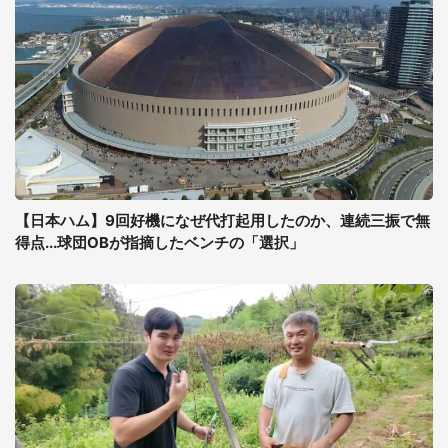
【日本ハム】9回好機になぜ代打起用したのか、連続三振で無
得点...球団OBが指摘したベンチの「選択」