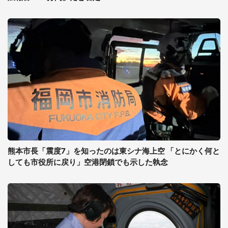
熊本市長「震度7」を知ったのは東シナ海上空 「とにかく何と
しても市役所に戻り」空港閉鎖でも示した執念