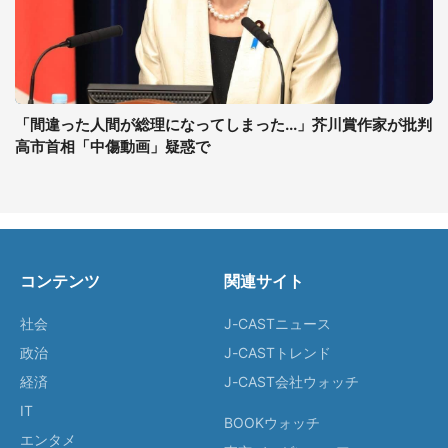
「間違った人間が総理になってしまった...」芥川賞作家が批判
高市首相「中傷動画」疑惑で
コンテンツ
関連サイト
社会
J-CASTニュース
政治
J-CASTトレンド
経済
J-CAST会社ウォッチ
IT
BOOKウォッチ
エンタメ