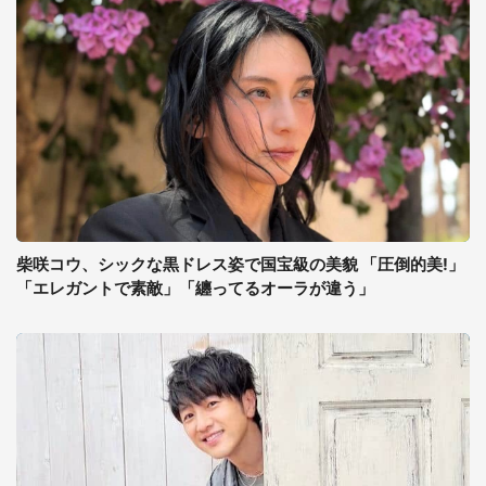
柴咲コウ、シックな黒ドレス姿で国宝級の美貌 「圧倒的美!」
「エレガントで素敵」「纏ってるオーラが違う」