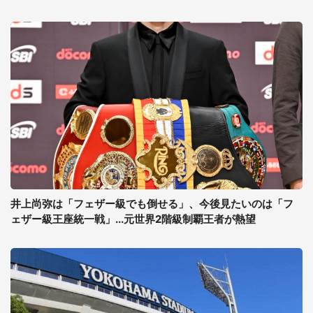
井上尚弥は「フェザー級でも倒せる」、今後見たいのは「フ
ェザー級王座統一戦」...元世界2階級制覇王者が熱望