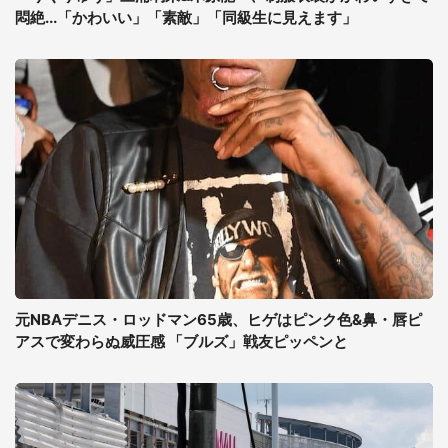
悶絶...「かわいい」「素敵」「同級生に見えます」
元NBAデニス・ロッドマン65歳、ヒゲはピンク色&鼻・唇ピ
アスで変わらぬ威圧感 「ブルズ」戦友ピッペンと