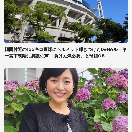
顔面付近の155キロ直球にヘルメット叩きつけたDeNAルーキ
ー宮下朝陽に擁護の声 「負けん気必要」と球団OB