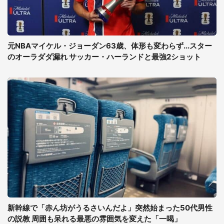
元NBAマイケル・ジョーダン63歳、体形も変わらず...スター
のオーラダダ漏れ サッカー・ハーランドと最強2ショット
新幹線で「赤ん坊がうるさいんだよ」突然始まった50代男性
の説教 周囲も呆れる最悪の雰囲気を変えた「一喝」