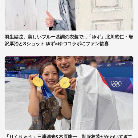
羽生結弦、美しいブルー基調の衣装で...「ゆず」北川悠仁・岩
沢厚治と3ショット ゆず×ゆづコラボにファン歓喜
「りくりゅう」三浦璃来&木原龍一、制服衣装がかわいすぎて