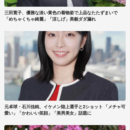
三田寛子、優雅な淡い黄色の着物姿で上品なたたずまいで
「めちゃくちゃ綺麗」「涼しげ」美貌ダダ漏れ
元卓球・石川佳純、イケメン陸上選手と2ショット 「メチャ可
愛い」「かわいい笑顔」「美男美女」話題に