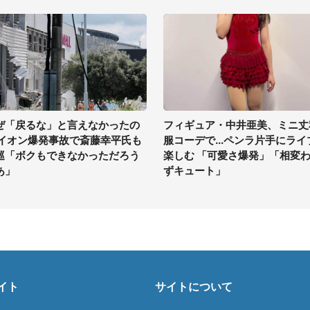
ぜ「戻るな」と言えなかったの
フィギュア・中井亜美、ミニ丈
 イオン爆発事故で斎藤幸平氏も
服コーデで...ペンラ片手にライ
巡「ボクもできなかっただろう
楽しむ 「可愛さ爆発」「相変
あ」
ずキュート」
イト
サイトについて