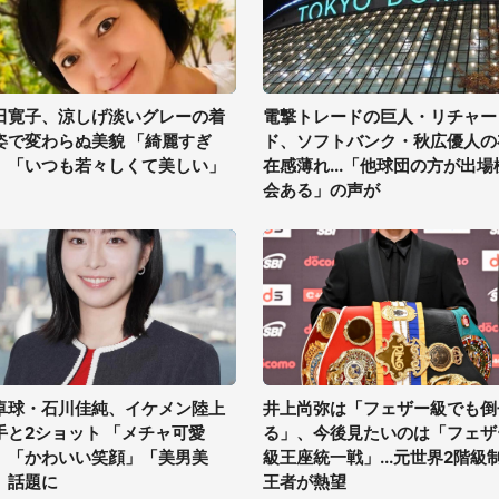
田寛子、涼しげ淡いグレーの着
電撃トレードの巨人・リチャー
姿で変わらぬ美貌 「綺麗すぎ
ド、ソフトバンク・秋広優人の
」「いつも若々しくて美しい」
在感薄れ...「他球団の方が出場
会ある」の声が
卓球・石川佳純、イケメン陸上
井上尚弥は「フェザー級でも倒
手と2ショット 「メチャ可愛
る」、今後見たいのは「フェザ
」「かわいい笑顔」「美男美
級王座統一戦」...元世界2階級
」話題に
王者が熱望