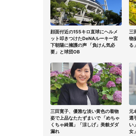
顔面付近の155キロ直球にヘルメ
三
ット叩きつけたDeNAルーキー宮
物
下朝陽に擁護の声 「負けん気必
る
要」と球団OB
三田寛子、優雅な淡い黄色の着物
元
姿で上品なたたずまいで 「めちゃ
選
くちゃ綺麗」「涼しげ」美貌ダダ
い
漏れ
女