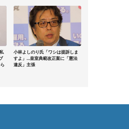
私
小林よしのり氏「ワシは提訴しま
ブ
すよ」...皇室典範改正案に「憲法
わら
違反」主張