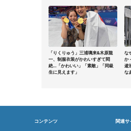
「りくりゅう」三浦璃来&木原龍
な
一、制服衣装がかわいすぎて悶
か
絶...「かわいい」「素敵」「同級
逡
生に見えます」
な
コンテンツ
関連サ