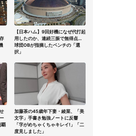
【日本ハム】9回好機になぜ代打起
存
用したのか、連続三振で無得点...
機
球団OBが指摘したベンチの「選
択」
せ
加藤茶の45歳年下妻・綾菜、「美
ー
文字」手書き勉強ノートに反響
制覇
「字がめちゃくちゃキレイ!」「二
度見しました」