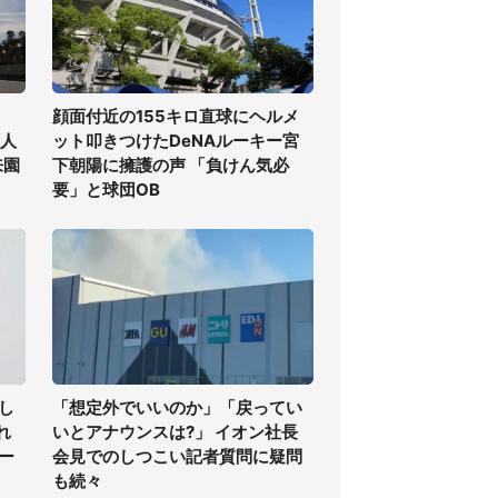
顔面付近の155キロ直球にヘルメ
万人
ット叩きつけたDeNAルーキー宮
来園
下朝陽に擁護の声 「負けん気必
要」と球団OB
し
「想定外でいいのか」「戻ってい
れ
いとアナウンスは?」 イオン社長
ー
会見でのしつこい記者質問に疑問
も続々