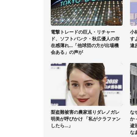
電撃トレードの巨人・リチャー
小
ド、ソフトバンク・秋広優人の存
す
在感薄れ...「他球団の方が出場機
違
会ある」の声が
梨盗難被害の農家巡りダレノガレ
な
明美が呼びかけ 「私がクラファン
か
したら...」
逡
な