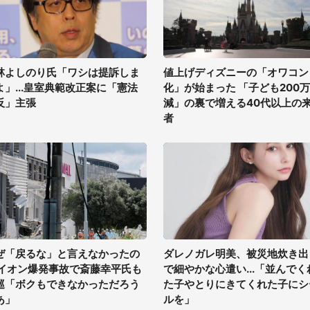
林よしのり氏「ワシは提訴しま
値上げディズニーの「オワコン
よ」...皇室典範改正案に「憲法
化」が始まった 「子ども200
反」主張
減」の裏で増える40代以上の
者
ぜ「戻るな」と言えなかったの
ダレノガレ明美、被災地炊き出
 イオン爆発事故で斎藤幸平氏も
で細やかな心遣い...「並んでく
巡「ボクもできなかっただろう
た子やとりにきてくれた子にシ
あ」
ルを」