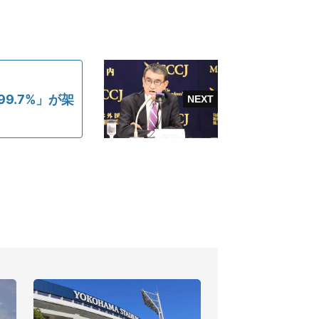
9.7%」が架