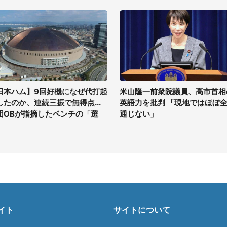
日本ハム】9回好機になぜ代打起
米山隆一前衆院議員、高市首相
したのか、連続三振で無得点...
英語力を批判 「現地ではほぼ
団OBが指摘したベンチの「選
通じない」
」
イト
サイトについて