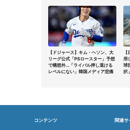
【ドジャース】キム・ヘソン、大
【
リーグ公式「PSロースター」予想
用
で構想外...「ライバル押し退ける
球
レベルにない」韓国メディア悲痛
択
コンテンツ
関連サ