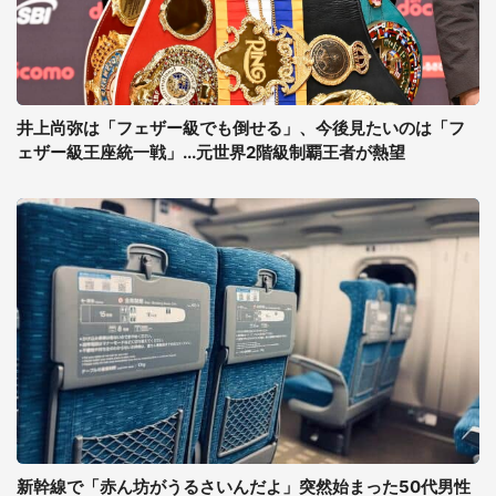
井上尚弥は「フェザー級でも倒せる」、今後見たいのは「フ
ェザー級王座統一戦」...元世界2階級制覇王者が熱望
新幹線で「赤ん坊がうるさいんだよ」突然始まった50代男性