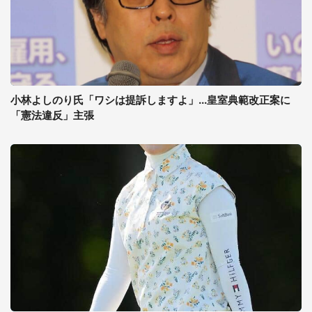
小林よしのり氏「ワシは提訴しますよ」...皇室典範改正案に
「憲法違反」主張