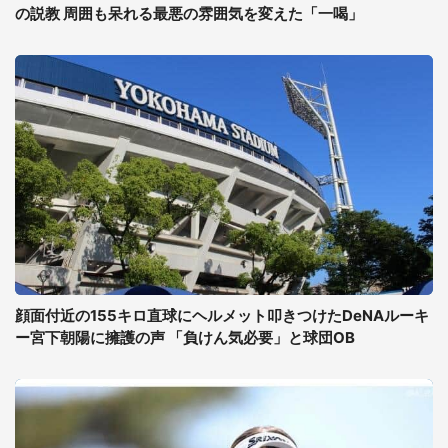
の説教 周囲も呆れる最悪の雰囲気を変えた「一喝」
顔面付近の155キロ直球にヘルメット叩きつけたDeNAルーキ
ー宮下朝陽に擁護の声 「負けん気必要」と球団OB