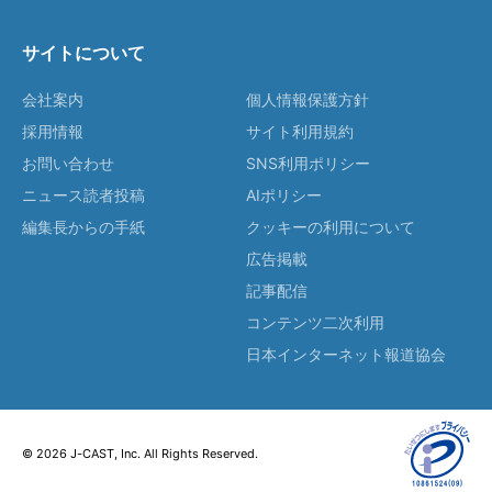
サイトについて
会社案内
個人情報保護方針
採用情報
サイト利用規約
お問い合わせ
SNS利用ポリシー
ニュース読者投稿
AIポリシー
編集長からの手紙
クッキーの利用について
広告掲載
記事配信
コンテンツ二次利用
日本インターネット報道協会
© 2026 J-CAST, Inc. All Rights Reserved.