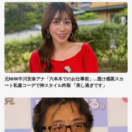
元NHK中川安奈アナ「六本木でのお仕事前」...透け感黒スカ
ート私服コーデで神スタイル炸裂 「美し過ぎです」