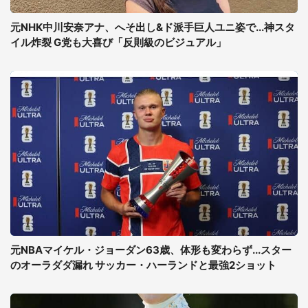
元NHK中川安奈アナ、へそ出し&ド派手巨人ユニ姿で...神スタ
イル炸裂 G党も大喜び「反則級のビジュアル」
元NBAマイケル・ジョーダン63歳、体形も変わらず...スター
のオーラダダ漏れ サッカー・ハーランドと最強2ショット