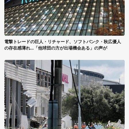
電撃トレードの巨人・リチャード、ソフトバンク・秋広優人
の存在感薄れ...「他球団の方が出場機会ある」の声が