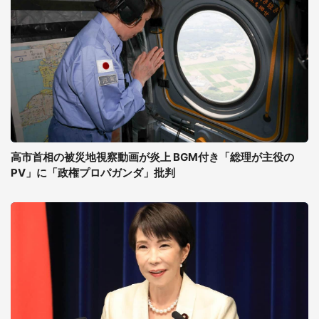
高市首相の被災地視察動画が炎上 BGM付き「総理が主役の
PV」に「政権プロパガンダ」批判