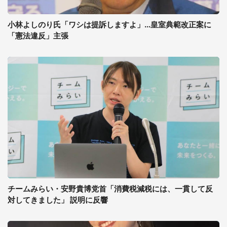
小林よしのり氏「ワシは提訴しますよ」...皇室典範改正案に
「憲法違反」主張
チームみらい・安野貴博党首「消費税減税には、一貫して反
対してきました」 説明に反響