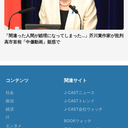
「間違った人間が総理になってしまった...」芥川賞作家が批判
高市首相「中傷動画」疑惑で
コンテンツ
関連サイト
社会
J-CASTニュース
政治
J-CASTトレンド
経済
J-CAST会社ウォッチ
IT
BOOKウォッチ
エンタメ