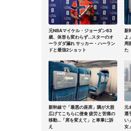
元NBAマイケル・ジョーダン63
新
歳、体形も変わらず...スターのオ
よ
ーラダダ漏れ サッカー・ハーラン
周
ドと最強2ショット
た
新幹線で「最悪の座席」隣が大股
元
広げてこちらに侵食 疲労と苦痛の
選
移動...「席を変えて」と車掌に訴
い
え
女