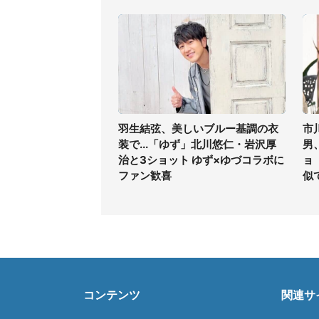
羽生結弦、美しいブルー基調の衣
市
装で...「ゆず」北川悠仁・岩沢厚
男
治と3ショット ゆず×ゆづコラボに
ョ
ファン歓喜
似
コンテンツ
関連サ