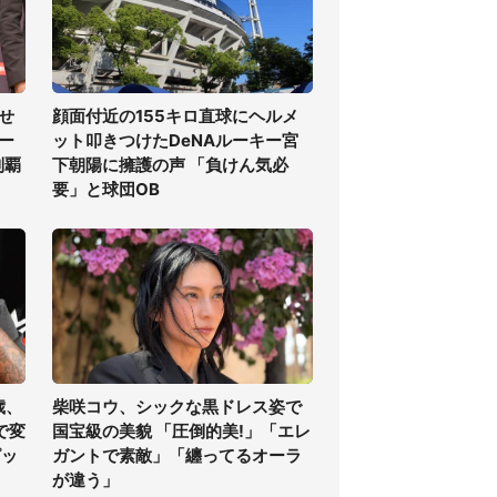
せ
顔面付近の155キロ直球にヘルメ
ー
ット叩きつけたDeNAルーキー宮
制覇
下朝陽に擁護の声 「負けん気必
要」と球団OB
歳、
柴咲コウ、シックな黒ドレス姿で
で変
国宝級の美貌 「圧倒的美!」「エレ
ピッ
ガントで素敵」「纏ってるオーラ
が違う」