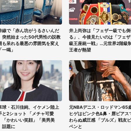
幹線で「赤ん坊がうるさいんだ
井上尚弥は「フェザー級でも倒
」突然始まった50代男性の説教
る」、今後見たいのは「フェザ
囲も呆れる最悪の雰囲気を変え
級王座統一戦」...元世界2階級
「一喝」
王者が熱望
卓球・石川佳純、イケメン陸上
元NBAデニス・ロッドマン65
手と2ショット 「メチャ可愛
ヒゲはピンク色&鼻・唇ピアス
」「かわいい笑顔」「美男美
わらぬ威圧感 「ブルズ」戦友
」話題に
ペンと