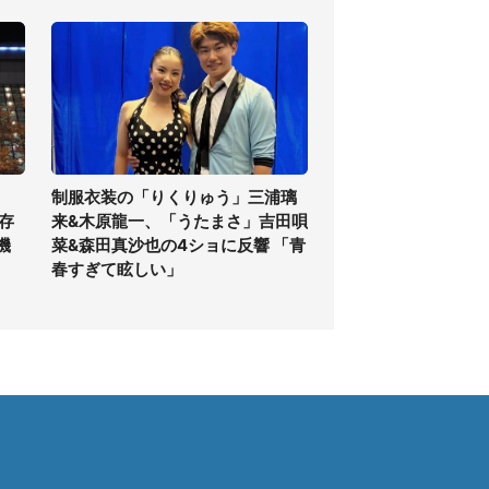
制服衣装の「りくりゅう」三浦璃
存
来&木原龍一、「うたまさ」吉田唄
機
菜&森田真沙也の4ショに反響 「青
春すぎて眩しい」