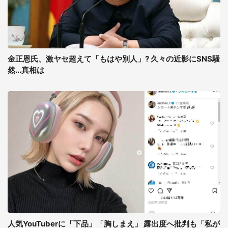
金正恩氏、激ヤセ超えて「もはや別人」? 久々の近影にSNS騒
然...真相は
人気YouTuberに「下品」「胸しまえ」 露出度へ批判も「私が