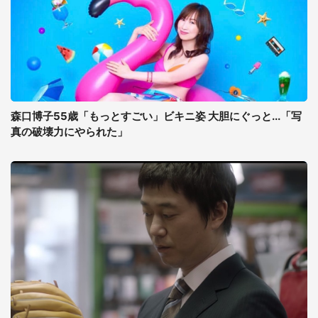
森口博子55歳「もっとすごい」ビキニ姿 大胆にぐっと...「写
真の破壊力にやられた」