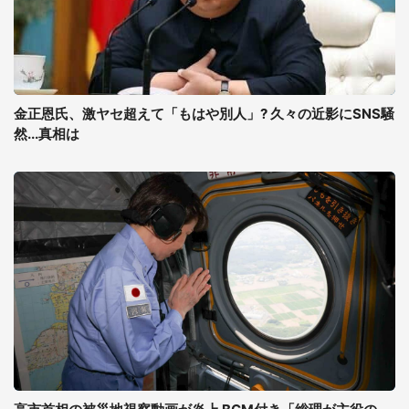
金正恩氏、激ヤセ超えて「もはや別人」? 久々の近影にSNS騒
然...真相は