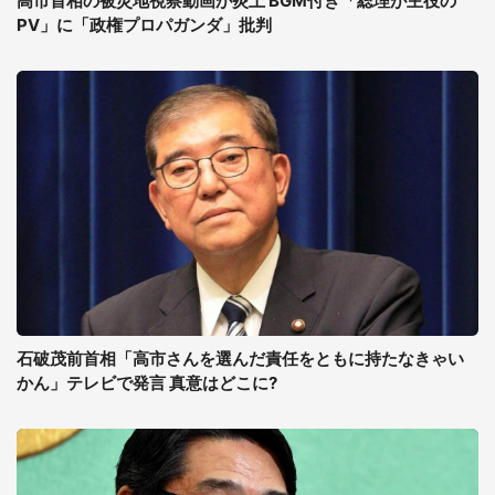
高市首相の被災地視察動画が炎上 BGM付き「総理が主役の
PV」に「政権プロパガンダ」批判
石破茂前首相「高市さんを選んだ責任をともに持たなきゃい
かん」テレビで発言 真意はどこに?