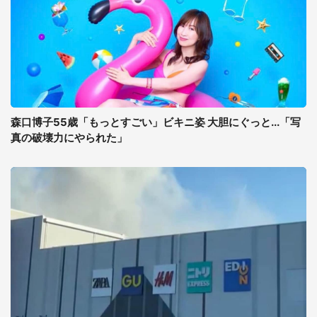
森口博子55歳「もっとすごい」ビキニ姿 大胆にぐっと...「写
真の破壊力にやられた」