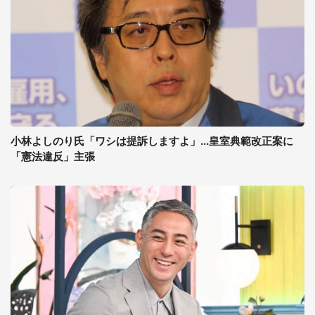
小林よしのり氏「ワシは提訴しますよ」...皇室典範改正案に
「憲法違反」主張