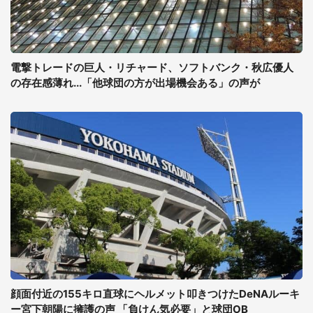
電撃トレードの巨人・リチャード、ソフトバンク・秋広優人
の存在感薄れ...「他球団の方が出場機会ある」の声が
顔面付近の155キロ直球にヘルメット叩きつけたDeNAルーキ
ー宮下朝陽に擁護の声 「負けん気必要」と球団OB