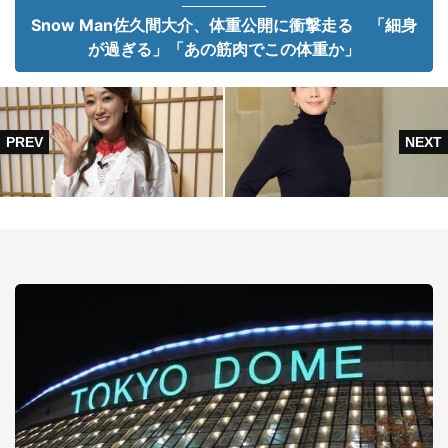
Snow Man佐久間大介、体重公開に衝撃走る 「細身
が過ぎる」「あの筋肉でこの体重か」