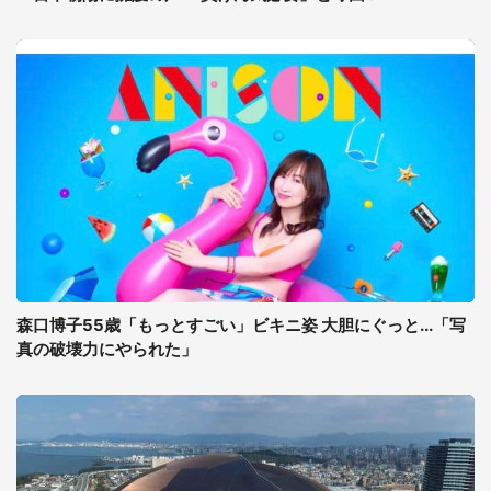
森口博子55歳「もっとすごい」ビキニ姿 大胆にぐっと...「写
真の破壊力にやられた」