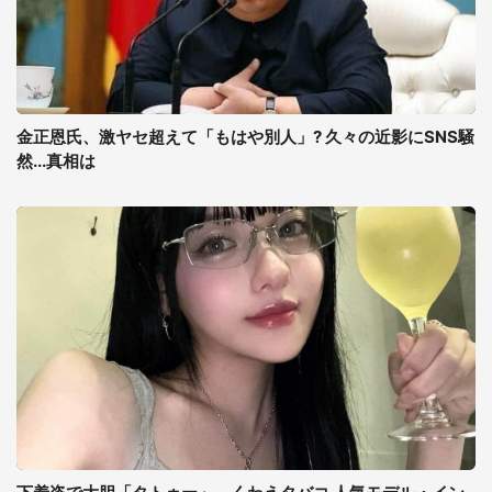
金正恩氏、激ヤセ超えて「もはや別人」? 久々の近影にSNS騒
然...真相は