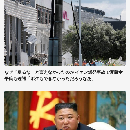
なぜ「戻るな」と言えなかったのか イオン爆発事故で斎藤幸
平氏も逡巡「ボクもできなかっただろうなあ」