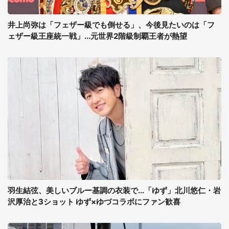
井上尚弥は「フェザー級でも倒せる」、今後見たいのは「フ
ェザー級王座統一戦」...元世界2階級制覇王者が熱望
羽生結弦、美しいブルー基調の衣装で...「ゆず」北川悠仁・岩
沢厚治と3ショット ゆず×ゆづコラボにファン歓喜