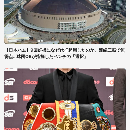
【日本ハム】9回好機になぜ代打起用したのか、連続三振で無
得点...球団OBが指摘したベンチの「選択」