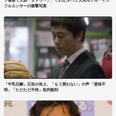
下着姿で大胆「タトゥー」、くわえタバコ 人気モデル・イン
フルエンサーの衝撃写真
「牛乳石鹸」広告が炎上、「もう買わない」の声 「意味不
明」「ただただ不快」批判殺到