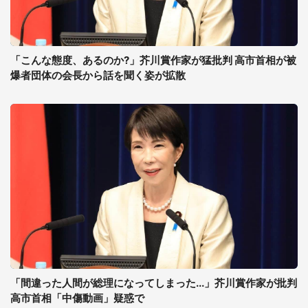
「こんな態度、あるのか?」芥川賞作家が猛批判 高市首相が被
爆者団体の会長から話を聞く姿が拡散
「間違った人間が総理になってしまった...」芥川賞作家が批判
高市首相「中傷動画」疑惑で