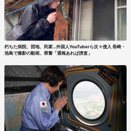
朽ちた病院、団地、民家...外国人YouTuberら次々侵入 長崎・
池島で撮影の動画、県警「通報あれば捜査」