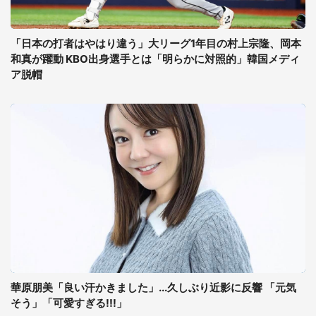
「日本の打者はやはり違う」大リーグ1年目の村上宗隆、岡本
和真が躍動 KBO出身選手とは「明らかに対照的」韓国メディ
ア脱帽
華原朋美「良い汗かきました」...久しぶり近影に反響 「元気
そう」「可愛すぎる!!!」