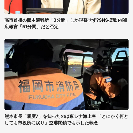
高市首相の熊本避難所「3分間」しか視察せず?SNS拡散 内閣
広報官「51分間」だと否定
熊本市長「震度7」を知ったのは東シナ海上空 「とにかく何と
しても市役所に戻り」空港閉鎖でも示した執念