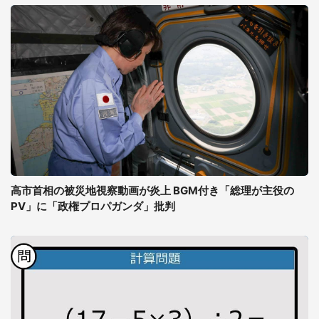
高市首相の被災地視察動画が炎上 BGM付き「総理が主役の
PV」に「政権プロパガンダ」批判