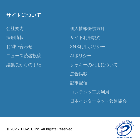
サイトについて
会社案内
個人情報保護方針
採用情報
サイト利用規約
お問い合わせ
SNS利用ポリシー
ニュース読者投稿
AIポリシー
編集長からの手紙
クッキーの利用について
広告掲載
記事配信
コンテンツ二次利用
日本インターネット報道協会
© 2026 J-CAST, Inc. All Rights Reserved.