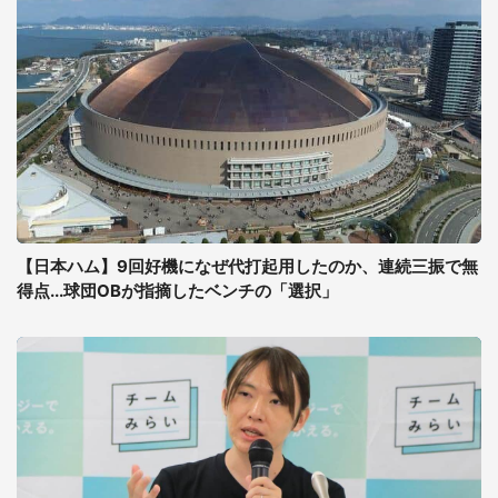
【日本ハム】9回好機になぜ代打起用したのか、連続三振で無
得点...球団OBが指摘したベンチの「選択」