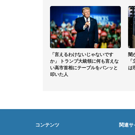
「言えるわけないじゃないです
闇
か」 トランプ大統領に何も言えな
「
い高市首相にテーブルをバンッと
は
叩いた人
コンテンツ
関連サ