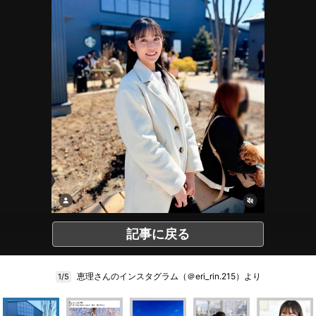
記事に戻る
恵理さんのインスタグラム（＠eri_rin.215）より
1/5