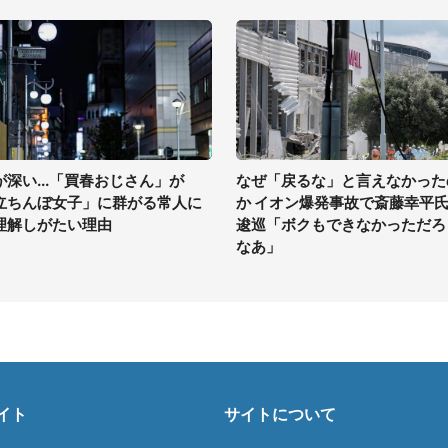
が深い...「買春おじさん」が
なぜ「戻るな」と言えなかった
立ちんぼ女子」に群がる常人に
か イオン爆発事故で斎藤幸平
理解しがたい理由
逡巡「ボクもできなかっただろ
なあ」
イト
サイトについて