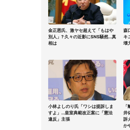
金正恩氏、激ヤセ超えて「もはや
森
別人」? 久々の近影にSNS騒然...真
キ
相は
壊
小林よしのり氏「ワシは提訴しま
「
すよ」...皇室典範改正案に「憲法
井
違反」主張
訴
か