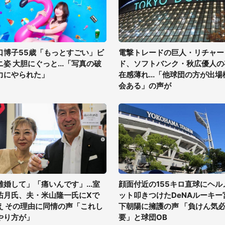
口博子55歳「もっとすごい」ビ
電撃トレードの巨人・リチャー
ニ姿 大胆にぐっと...「写真の破
ド、ソフトバンク・秋広優人の
力にやられた」
在感薄れ...「他球団の方が出場
会ある」の声が
離婚して」「痛いんです」...室
顔面付近の155キロ直球にヘル
佑月氏、夫・米山隆一氏にXで
ット叩きつけたDeNAルーキー
え その理由に同情の声「これし
下朝陽に擁護の声 「負けん気
やり方が」
要」と球団OB