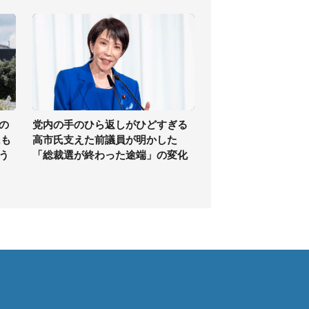
の
党内の手のひら返しがひどすぎる
氏も
高市氏支えた前議員が明かした
う
「総裁選が終わった途端」の変化