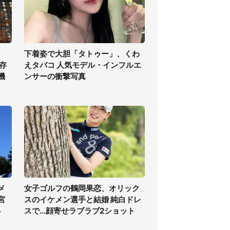
下着姿で大胆「タトゥー」、くわ
存
えタバコ 人気モデル・インフルエ
機
ンサーの衝撃写真
メ
女子ゴルフの鶴岡果恋、オリック
宮
スのイケメン選手と結婚 純白ドレ
必
スで...顔寄せラブラブ2ショット