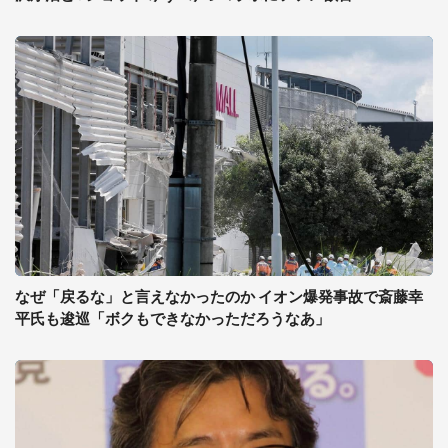
なぜ「戻るな」と言えなかったのか イオン爆発事故で斎藤幸
平氏も逡巡「ボクもできなかっただろうなあ」