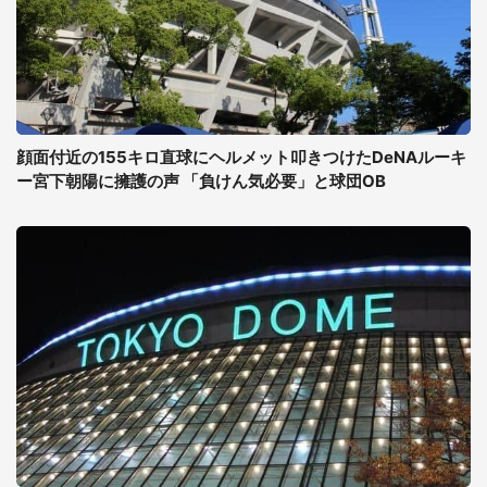
顔面付近の155キロ直球にヘルメット叩きつけたDeNAルーキ
ー宮下朝陽に擁護の声 「負けん気必要」と球団OB