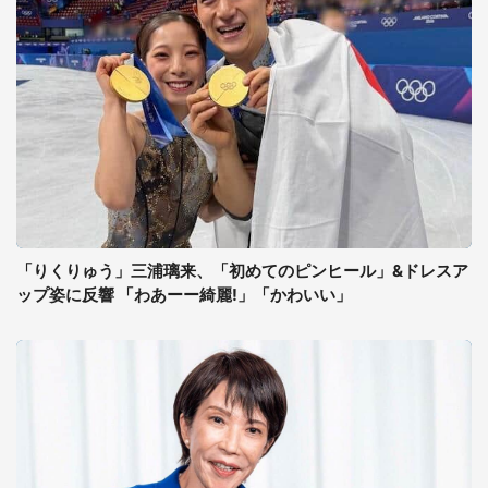
「りくりゅう」三浦璃来、「初めてのピンヒール」&ドレスア
ップ姿に反響 「わあーー綺麗!」「かわいい」