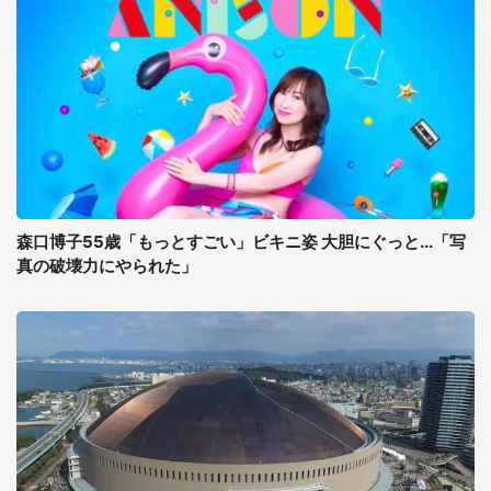
森口博子55歳「もっとすごい」ビキニ姿 大胆にぐっと...「写
真の破壊力にやられた」