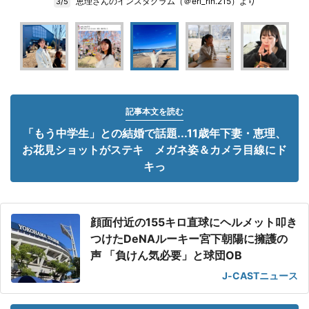
恵理さんのインスタグラム（＠eri_rin.215）より
3/5
記事本文を読む
「もう中学生」との結婚で話題...11歳年下妻・恵理、
お花見ショットがステキ メガネ姿＆カメラ目線にド
キっ
顔面付近の155キロ直球にヘルメット叩き
つけたDeNAルーキー宮下朝陽に擁護の
声 「負けん気必要」と球団OB
J-CASTニュース