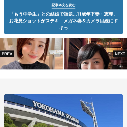
記事本文を読む
「もう中学生」との結婚で話題...11歳年下妻・恵理、
お花見ショットがステキ メガネ姿＆カメラ目線にド
キっ