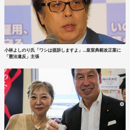
小林よしのり氏「ワシは提訴しますよ」...皇室典範改正案に
「憲法違反」主張