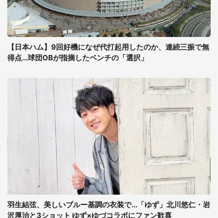
【日本ハム】9回好機になぜ代打起用したのか、連続三振で無
得点...球団OBが指摘したベンチの「選択」
羽生結弦、美しいブルー基調の衣装で...「ゆず」北川悠仁・岩
沢厚治と3ショット ゆず×ゆづコラボにファン歓喜