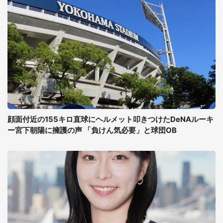
顔面付近の155キロ直球にヘルメット叩きつけたDeNAルーキ
ー宮下朝陽に擁護の声 「負けん気必要」と球団OB