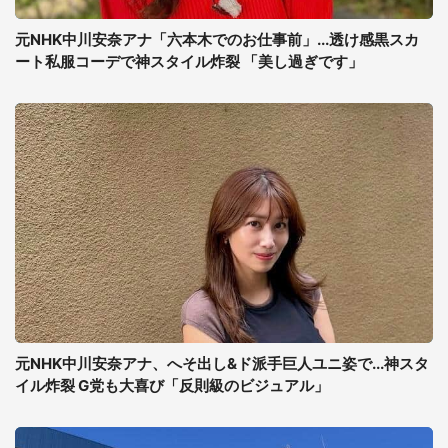
元NHK中川安奈アナ「六本木でのお仕事前」...透け感黒スカ
ート私服コーデで神スタイル炸裂 「美し過ぎです」
元NHK中川安奈アナ、へそ出し&ド派手巨人ユニ姿で...神スタ
イル炸裂 G党も大喜び「反則級のビジュアル」