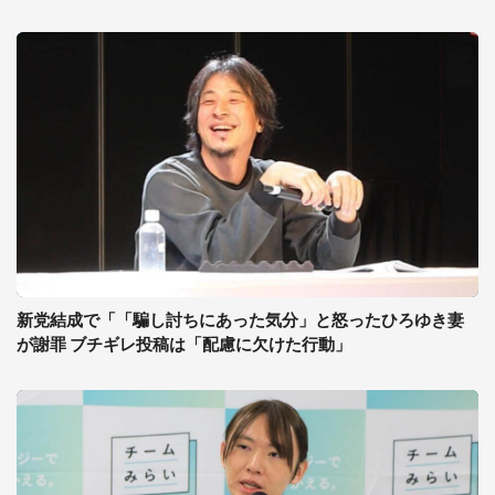
新党結成で「「騙し討ちにあった気分」と怒ったひろゆき妻
が謝罪 ブチギレ投稿は「配慮に欠けた行動」