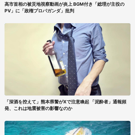
高市首相の被災地視察動画が炎上 BGM付き「総理が主役の
PV」に「政権プロパガンダ」批判
「深酒を控えて」熊本県警がXで注意喚起 「泥酔者」通報頻
発、これは地震被害の影響なのか