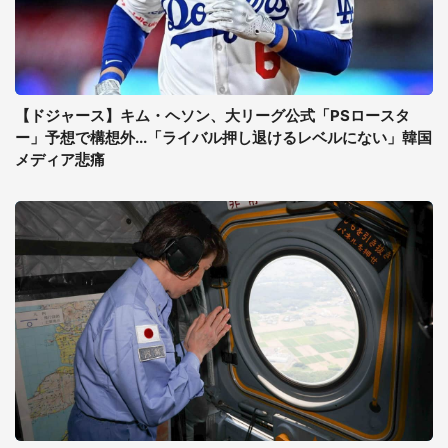
【ドジャース】キム・ヘソン、大リーグ公式「PSロースタ
ー」予想で構想外...「ライバル押し退けるレベルにない」韓国
メディア悲痛