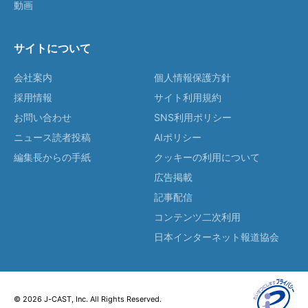
動画
サイトについて
会社案内
個人情報保護方針
採用情報
サイト利用規約
お問い合わせ
SNS利用ポリシー
ニュース読者投稿
AIポリシー
編集長からの手紙
クッキーの利用について
広告掲載
記事配信
コンテンツ二次利用
日本インターネット報道協会
© 2026 J-CAST, Inc. All Rights Reserved.