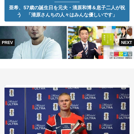
亜希、57歳の誕生日を元夫・清原和博＆息子二人が祝
う 「清原さんちの人々はみんな優しいです」