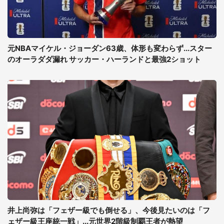
元NBAマイケル・ジョーダン63歳、体形も変わらず...スター
のオーラダダ漏れ サッカー・ハーランドと最強2ショット
井上尚弥は「フェザー級でも倒せる」、今後見たいのは「フ
ェザー級王座統一戦」...元世界2階級制覇王者が熱望