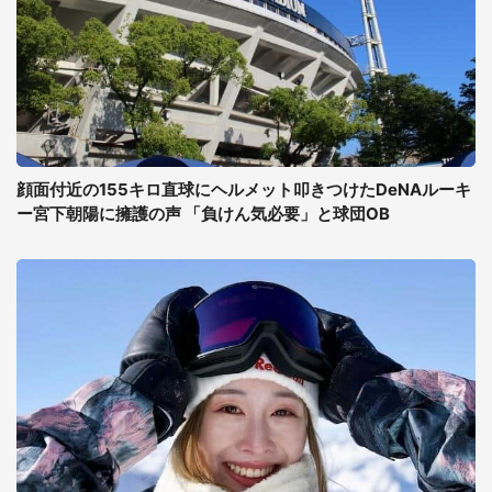
顔面付近の155キロ直球にヘルメット叩きつけたDeNAルーキ
ー宮下朝陽に擁護の声 「負けん気必要」と球団OB