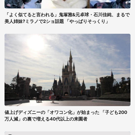
「よく似てると言われる」鬼塚雅&元卓球・石川佳純、まるで
美人姉妹?ミラノで2ショ話題 「やっぱりそっくり」
値上げディズニーの「オワコン化」が始まった 「子ども200
万人減」の裏で増える40代以上の来園者