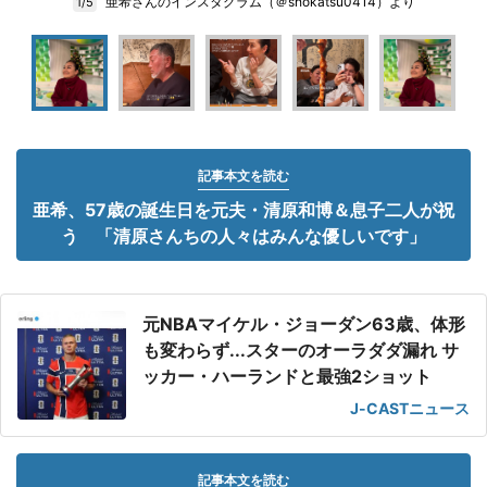
亜希さんのインスタグラム（＠shokatsu0414）より
1/5
記事本文を読む
亜希、57歳の誕生日を元夫・清原和博＆息子二人が祝
う 「清原さんちの人々はみんな優しいです」
元NBAマイケル・ジョーダン63歳、体形
も変わらず...スターのオーラダダ漏れ サ
ッカー・ハーランドと最強2ショット
J-CASTニュース
記事本文を読む