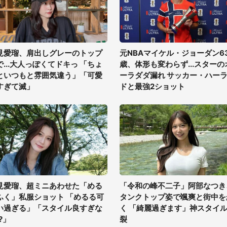
見愛瑠、肩出しグレーのトップ
元NBAマイケル・ジョーダン6
で...大人っぽくてドキっ 「ちょ
歳、体形も変わらず...スターの
といつもと雰囲気違う」「可愛
ーラダダ漏れ サッカー・ハー
すぎて滅」
ドと最強2ショット
見愛瑠、超ミニあわせた「める
「令和の峰不二子」阿部なつき
ふく」私服ショット 「めるる可
タンクトップ姿で颯爽と街中を
い過ぎる」「スタイル良すぎな
く 「綺麗過ぎます」神スタイ
?」
裂