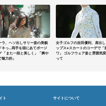
ーラ、ヘソ出しサリー姿の美貌
女子ゴルフの吉田優利、肩出し
ドキっ...両手を頭にあてポージ
ップス×スカートのコーデで「
グ 「また一段と美しく」「爽や
ワ」 ゴルフウェア姿と雰囲気
で魅力的」
って
イト
サイトについて