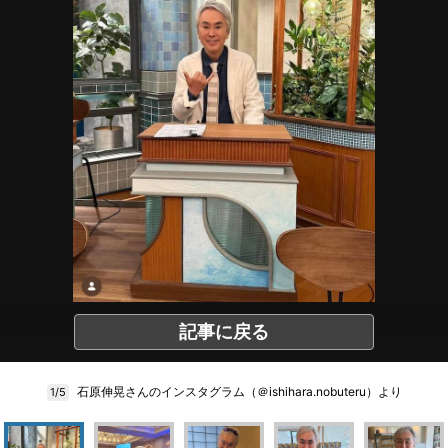
記事に戻る
石原伸晃さんのインスタグラム（＠ishihara.nobuteru）より
1/5