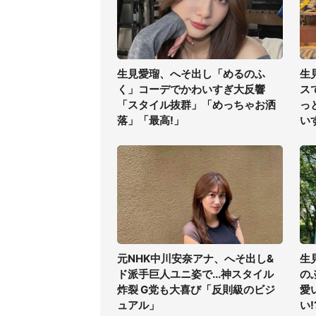
生見愛瑠、へそ出し「めるのふ
生
く」コーデでかわいすぎ大反響
ス
「スタイル抜群」「めっちゃお洒
っ
落」「最高!」
い
元NHK中川安奈アナ、へそ出し&
生
ド派手巨人ユニ姿で...神スタイル
の
炸裂 G党も大喜び「反則級のビジ
愛
ュアル」
い!