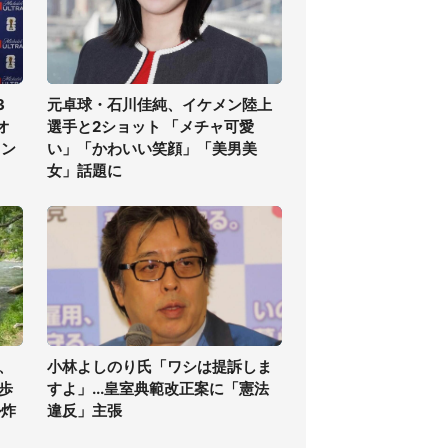
3
元卓球・石川佳純、イケメン陸上
オ
選手と2ショット 「メチャ可愛
ラン
い」「かわいい笑顔」「美男美
女」話題に
、
小林よしのり氏「ワシは提訴しま
歩
すよ」...皇室典範改正案に「憲法
ル炸
違反」主張