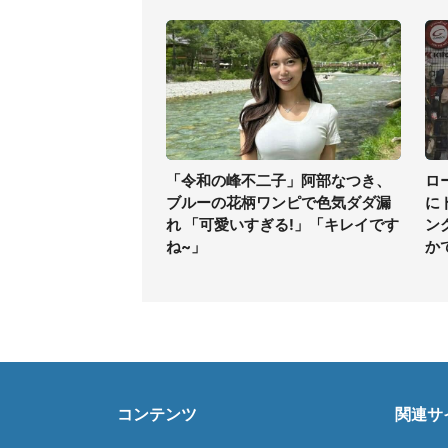
「令和の峰不二子」阿部なつき、
ロ
ブルーの花柄ワンピで色気ダダ漏
に
れ 「可愛いすぎる!」「キレイです
ン
ね~」
か
コンテンツ
関連サ