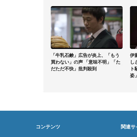
「牛乳石鹸」広告が炎上、「もう
伊
買わない」の声 「意味不明」「た
し
だただ不快」批判殺到
ト
姿
コンテンツ
関連サ