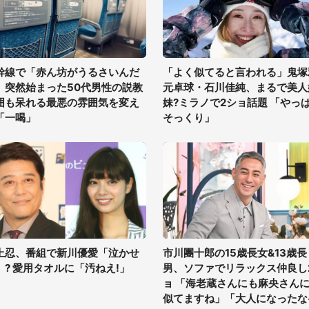
幹線で「赤ん坊がうるさいんだ
「よく似てると言われる」鬼塚
」突然始まった50代男性の説教
元卓球・石川佳純、まるで美人
囲も呆れる最悪の雰囲気を変え
妹?ミラノで2ショ話題 「やっ
「一喝」
そっくり」
上忍、番組で新川優愛「泣かせ
市川團十郎の15歳長女&13歳長
」? 愛用タオルに「汚ねえ!」
男、ソファでリラックス仲良し
ョ 「海老蔵さんにも麻央さん
似てますね」「大人になったな