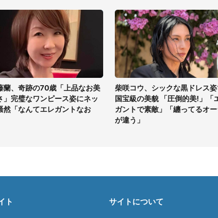
藤蘭、奇跡の70歳「上品なお美
柴咲コウ、シックな黒ドレス姿
さ」完璧なワンピース姿にネッ
国宝級の美貌 「圧倒的美!」「
騒然「なんてエレガントなお
ガントで素敵」「纏ってるオー
」
が違う」
イト
サイトについて