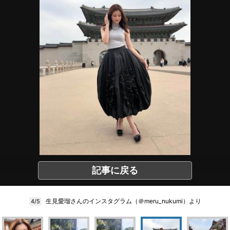
記事に戻る
生見愛瑠さんのインスタグラム（＠meru_nukumi）より
4/5