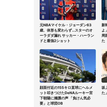
元NBAマイケル・ジョーダン63
新
歳、体形も変わらず...スターのオ
よ
ーラダダ漏れ サッカー・ハーラン
周
ドと最強2ショット
た
顔面付近の155キロ直球にヘルメ
坂
ット叩きつけたDeNAルーキー宮
た
下朝陽に擁護の声 「負けん気必
要」と球団OB