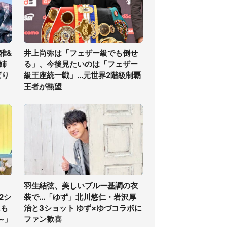
雅&
井上尚弥は「フェザー級でも倒せ
姉
る」、今後見たいのは「フェザー
ぱり
級王座統一戦」...元世界2階級制覇
王者が熱望
羽生結弦、美しいブルー基調の衣
2シ
装で...「ゆず」北川悠仁・岩沢厚
にも
治と3ショット ゆず×ゆづコラボに
~」
ファン歓喜