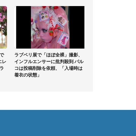
で
ラブベリ展で「ほぼ全裸」撮影、
エレ
インフルエンサーに批判殺到 パル
ラ
コは投稿削除を依頼、「入場時は
着衣の状態」