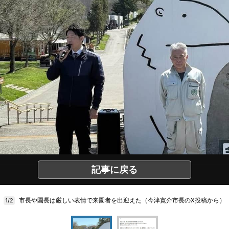
記事に戻る
市長や園長は厳しい表情で来園者を出迎えた（今津寛介市長のX投稿から）
1/2