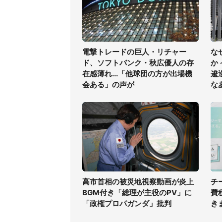
電撃トレードの巨人・リチャー
な
ド、ソフトバンク・秋広優人の存
か
在感薄れ...「他球団の方が出場機
逡
会ある」の声が
な
高市首相の被災地視察動画が炎上
チ
BGM付き「総理が主役のPV」に
費
「政権プロパガンダ」批判
き