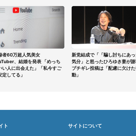
録者60万超人気美女
新党結成で「「騙し討ちにあっ
ouTuber、結婚を発表 「めっち
気分」と怒ったひろゆき妻が謝
いい人に出会えた」「私今すご
ブチギレ投稿は「配慮に欠けた
安定してる」
動」
イト
サイトについて