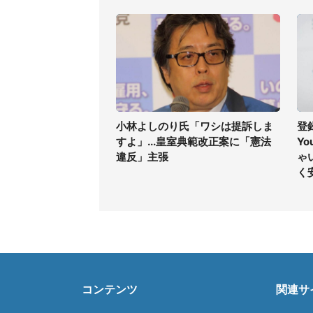
小林よしのり氏「ワシは提訴しま
登
すよ」...皇室典範改正案に「憲法
Y
違反」主張
ゃ
く
コンテンツ
関連サ