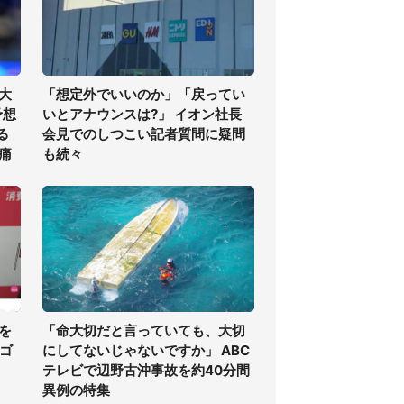
大
「想定外でいいのか」「戻ってい
予想
いとアナウンスは?」 イオン社長
る
会見でのしつこい記者質問に疑問
痛
も続々
を
「命大切だと言っていても、大切
・ゴ
にしてないじゃないですか」 ABC
テレビで辺野古沖事故を約40分間
異例の特集