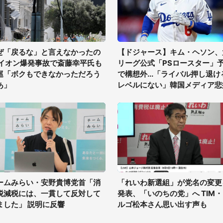
ぜ「戻るな」と言えなかったの
【ドジャース】キム・ヘソン、
 イオン爆発事故で斎藤幸平氏も
リーグ公式「PSロースター」
巡「ボクもできなかっただろう
で構想外...「ライバル押し退け
あ」
レベルにない」韓国メディア悲
ームみらい・安野貴博党首「消
「れいわ新選組」が党名の変更
税減税には、一貫して反対して
発表、「いのちの党」へ TIM
ました」 説明に反響
ルゴ松本さん思い出す声も