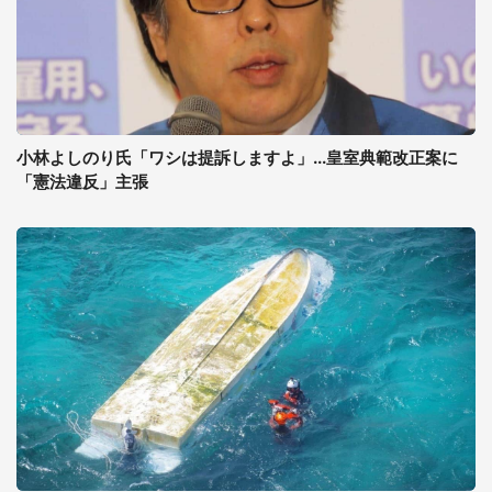
小林よしのり氏「ワシは提訴しますよ」...皇室典範改正案に
「憲法違反」主張