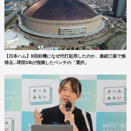
【日本ハム】9回好機になぜ代打起用したのか、連続三振で無
得点...球団OBが指摘したベンチの「選択」