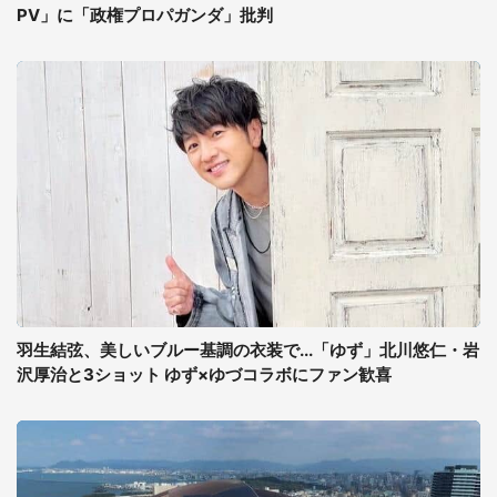
PV」に「政権プロパガンダ」批判
羽生結弦、美しいブルー基調の衣装で...「ゆず」北川悠仁・岩
沢厚治と3ショット ゆず×ゆづコラボにファン歓喜