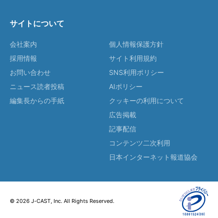
サイトについて
会社案内
個人情報保護方針
採用情報
サイト利用規約
お問い合わせ
SNS利用ポリシー
ニュース読者投稿
AIポリシー
編集長からの手紙
クッキーの利用について
広告掲載
記事配信
コンテンツ二次利用
日本インターネット報道協会
© 2026 J-CAST, Inc. All Rights Reserved.