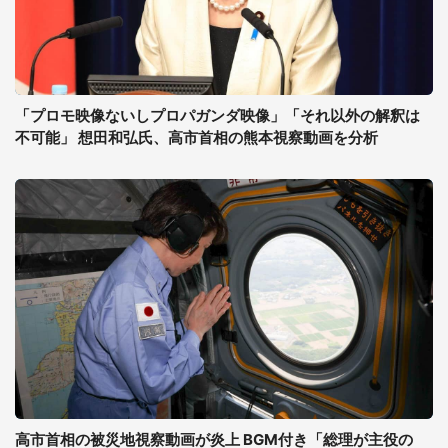
「プロモ映像ないしプロパガンダ映像」「それ以外の解釈は
不可能」 想田和弘氏、高市首相の熊本視察動画を分析
高市首相の被災地視察動画が炎上 BGM付き「総理が主役の