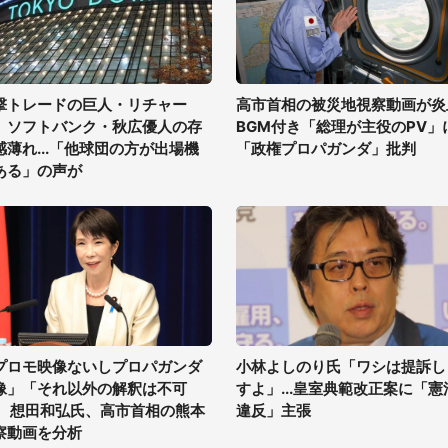
撃トレードの巨人・リチャー
高市首相の被災地視察動画が炎
、ソフトバンク・秋広優人の存
BGM付き「総理が主役のPV」
感薄れ...「他球団の方が出場機
「政権プロパガンダ」批判
ある」の声が
プロモ映像ないしプロパガンダ
小林よしのり氏「ワシは提訴し
像」「それ以外の解釈は不可
すよ」...皇室典範改正案に「憲
」 想田和弘氏、高市首相の熊本
違反」主張
察動画を分析