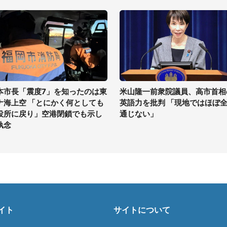
本市長「震度7」を知ったのは東
米山隆一前衆院議員、高市首相
ナ海上空 「とにかく何としても
英語力を批判 「現地ではほぼ
役所に戻り」空港閉鎖でも示し
通じない」
執念
イト
サイトについて