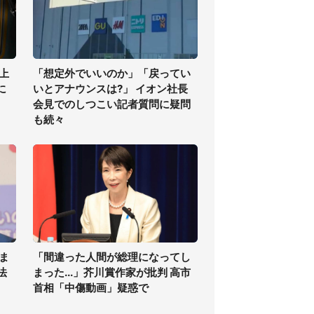
上
「想定外でいいのか」「戻ってい
に
いとアナウンスは?」 イオン社長
会見でのしつこい記者質問に疑問
も続々
ま
「間違った人間が総理になってし
法
まった...」芥川賞作家が批判 高市
首相「中傷動画」疑惑で