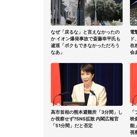
なぜ「戻るな」と言えなかったの
電
か イオン爆発事故で斎藤幸平氏も
ド
逡巡「ボクもできなかっただろう
在
なあ」
会
高市首相の熊本避難所「3分間」し
「
か視察せず?SNS拡散 内閣広報官
映
「51分間」だと否定
能
視