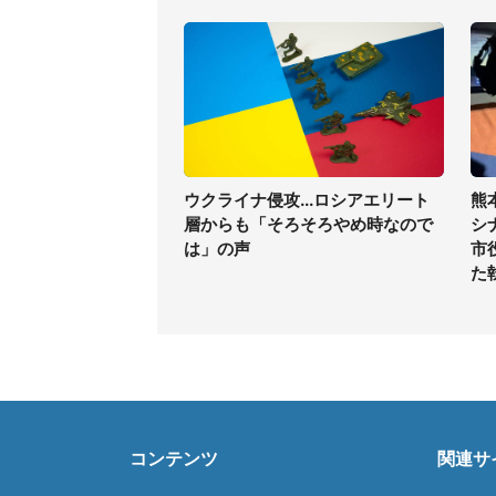
ウクライナ侵攻...ロシアエリート
熊
層からも「そろそろやめ時なので
シ
は」の声
市
た
コンテンツ
関連サ