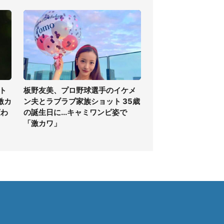
ト
板野友美、プロ野球選手のイケメ
激カ
ン夫とラブラブ家族ショット 35歳
変わ
の誕生日に...キャミワンピ姿で
「激カワ」