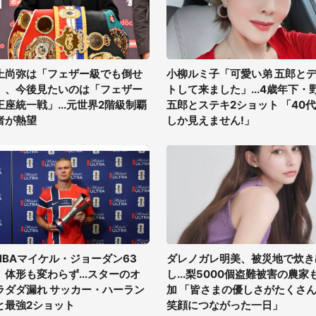
上尚弥は「フェザー級でも倒せ
小柳ルミ子「可愛い弟 五郎と
」、今後見たいのは「フェザー
トして来ました」...4歳年下・
王座統一戦」...元世界2階級制覇
五郎とステキ2ショット 「40
者が熱望
しか見えません!」
NBAマイケル・ジョーダン63
ダレノガレ明美、被災地で炊き
、体形も変わらず...スターのオ
し...梨5000個盗難被害の農家
ラダダ漏れ サッカー・ハーラン
加 「皆さまの優しさがたくさ
と最強2ショット
笑顔につながった一日」