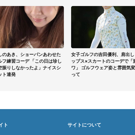
しのあき、ショーパンあわせた
女子ゴルフの吉田優利、肩出し
ルフ練習コーデ 「この日は珍し
ップス×スカートのコーデで「
空振りしなかったよ」ナイスシ
ワ」 ゴルフウェア姿と雰囲気
ット連発
って
イト
サイトについて