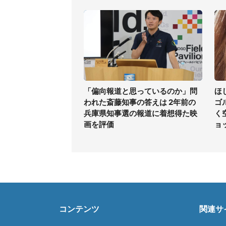
「偏向報道と思っているのか」問
ほ
われた斎藤知事の答えは 2年前の
ゴ
兵庫県知事選の報道に着想得た映
く
画を評価
ョ
コンテンツ
関連サ