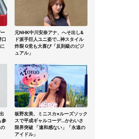
デー
元NHK中川安奈アナ、へそ出し&
野口
ド派手巨人ユニ姿で...神スタイル
代に
炸裂 G党も大喜び「反則級のビジ
ュアル」
出
板野友美、ミニスカ×ルーズソック
も参
スで平成ギャルコーデ...かわいさ
んの
限界突破 「違和感ない」「永遠の
アイドル」