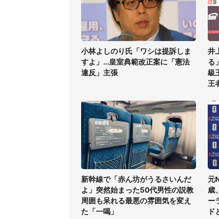
小林よしのり氏「ワシは提訴しま
井
すよ」...皇室典範改正案に「憲法
る
違反」主張
級
王
新幹線で「赤ん坊がうるさいんだ
元
よ」突然始まった50代男性の説教
歳
周囲も呆れる最悪の雰囲気を変え
ー
た「一喝」
ド