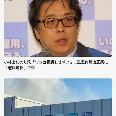
小林よしのり氏「ワシは提訴しますよ」...皇室典範改正案に
「憲法違反」主張