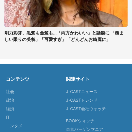
剛力彩芽、黒髪も金髪も...「両方かわいい」と話題に 「羨ま
しい限りの美貌」「可愛すぎ」「どんどんお綺麗に」
コンテンツ
関連サイト
社会
J-CASTニュース
政治
J-CASTトレンド
経済
J-CAST会社ウォッチ
IT
BOOKウォッチ
エンタメ
東京バーゲンマニア