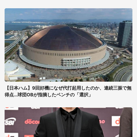
【日本ハム】9回好機になぜ代打起用したのか、連続三振で無
得点...球団OBが指摘したベンチの「選択」