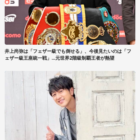
井上尚弥は「フェザー級でも倒せる」、今後見たいのは「フ
ェザー級王座統一戦」...元世界2階級制覇王者が熱望