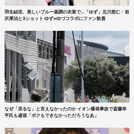
羽生結弦、美しいブルー基調の衣装で...「ゆず」北川悠仁・岩
沢厚治と3ショット ゆず×ゆづコラボにファン歓喜
なぜ「戻るな」と言えなかったのか イオン爆発事故で斎藤幸
平氏も逡巡「ボクもできなかっただろうなあ」