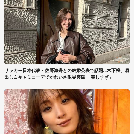
サッカー日本代表・佐野海舟との結婚公表で話題...木下桜、肩
出し白キャミコーデでかわいさ限界突破 「美しすぎ」