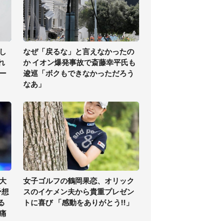
し
なぜ「戻るな」と言えなかったの
れ
か イオン爆発事故で斎藤幸平氏も
ー
逡巡「ボクもできなかっただろう
なあ」
大
女子ゴルフの鶴岡果恋、オリック
予想
スのイケメン夫から貴重プレゼン
る
トに喜び 「感動をありがとう!!」
痛