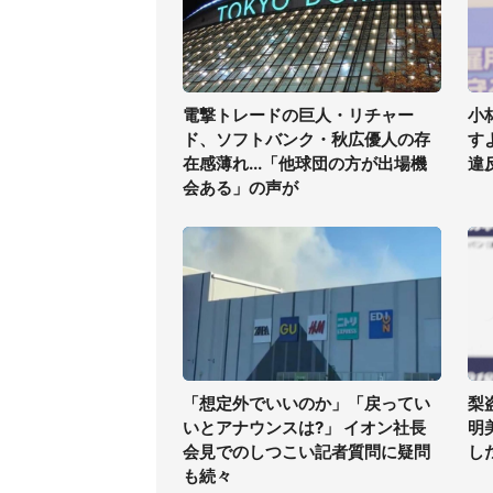
電撃トレードの巨人・リチャー
小
ド、ソフトバンク・秋広優人の存
す
在感薄れ...「他球団の方が出場機
違
会ある」の声が
「想定外でいいのか」「戻ってい
梨
いとアナウンスは?」 イオン社長
明
会見でのしつこい記者質問に疑問
した
も続々