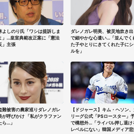
林よしのり氏「ワシは提訴しま
ダレノガレ明美、被災地炊き出
よ」...皇室典範改正案に「憲法
で細やかな心遣い...「並んでく
反」主張
た子やとりにきてくれた子にシ
ルを」
盗難被害の農家巡りダレノガレ
【ドジャース】キム・ヘソン、
美が呼びかけ 「私がクラファン
リーグ公式「PSロースター」
ら...」
で構想外...「ライバル押し退け
レベルにない」韓国メディア悲