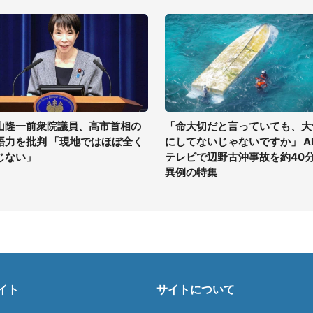
山隆一前衆院議員、高市首相の
「命大切だと言っていても、大
語力を批判 「現地ではほぼ全く
にしてないじゃないですか」 A
じない」
テレビで辺野古沖事故を約40
異例の特集
イト
サイトについて