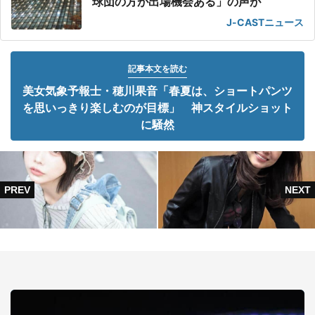
球団の方が出場機会ある」の声が
J-CASTニュース
記事本文を読む
美女気象予報士・穂川果音「春夏は、ショートパンツ
を思いっきり楽しむのが目標」 神スタイルショット
に騒然