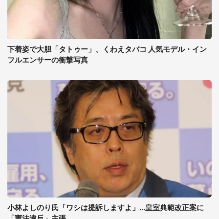
下着姿で大胆「タトゥー」、くわえタバコ 人気モデル・イン
フルエンサーの衝撃写真
小林よしのり氏「ワシは提訴しますよ」...皇室典範改正案に
「憲法違反」主張