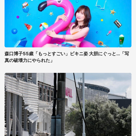
森口博子55歳「もっとすごい」ビキニ姿 大胆にぐっと...「写
真の破壊力にやられた」