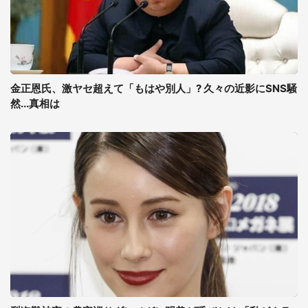
金正恩氏、激ヤセ超えて「もはや別人」? 久々の近影にSNS騒
然...真相は