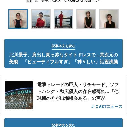
北川景子さんのX（＠KKeiko_official）より
1/5
記事本文を読む
北川景子、肩出し真っ赤なタイトドレスで...異次元の
美貌 「ビューティフルすぎ」「神々しい」話題沸騰
電撃トレードの巨人・リチャード、ソフ
トバンク・秋広優人の存在感薄れ...「他
球団の方が出場機会ある」の声が
J-CASTニュース
記事本文を読む