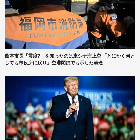
熊本市長「震度7」を知ったのは東シナ海上空 「とにかく何と
しても市役所に戻り」空港閉鎖でも示した執念