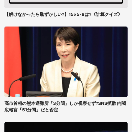
【解けなかったら恥ずかしい?】15×5-8は?《計算クイズ》
高市首相の熊本避難所「3分間」しか視察せず?SNS拡散 内閣
広報官「51分間」だと否定