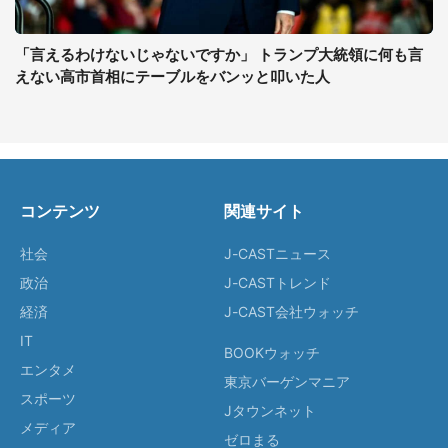
「言えるわけないじゃないですか」 トランプ大統領に何も言
えない高市首相にテーブルをバンッと叩いた人
コンテンツ
関連サイト
社会
J-CASTニュース
政治
J-CASTトレンド
経済
J-CAST会社ウォッチ
IT
BOOKウォッチ
エンタメ
東京バーゲンマニア
スポーツ
Jタウンネット
メディア
ゼロまる