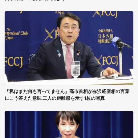
「私はまだ何も言ってません」高市首相が赤沢経産相の言葉
にこう答えた意味 二人の距離感を示す1枚の写真