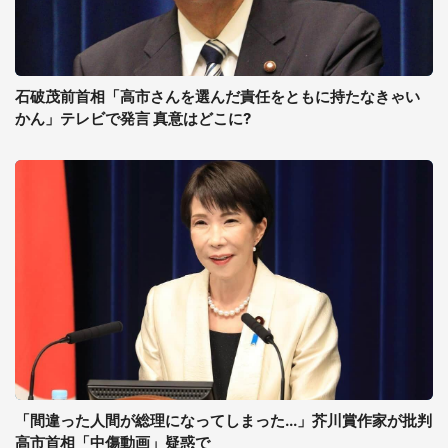
石破茂前首相「高市さんを選んだ責任をともに持たなきゃい
かん」テレビで発言 真意はどこに?
「間違った人間が総理になってしまった...」芥川賞作家が批判
高市首相「中傷動画」疑惑で