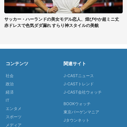
サッカー・ハーランドの美女モデル恋人、煌びやか超ミニ丈
赤ドレスで色気ダダ漏れ すらり神スタイルの美貌
コンテンツ
関連サイト
社会
J-CASTニュース
政治
J-CASTトレンド
経済
J-CAST会社ウォッチ
IT
BOOKウォッチ
エンタメ
東京バーゲンマニア
スポーツ
Jタウンネット
メディア