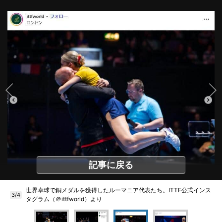
記事に戻る
世界卓球で銅メダルを獲得したルーマニア代表たち。ITTF公式インス
3/4
タグラム（＠ittfworld）より