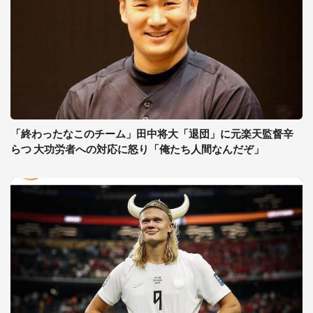
「終わったなこのチーム」田中将大「退団」に元楽天監督辛
らつ 大功労者への対応に怒り「俺たち人間なんだぞ」