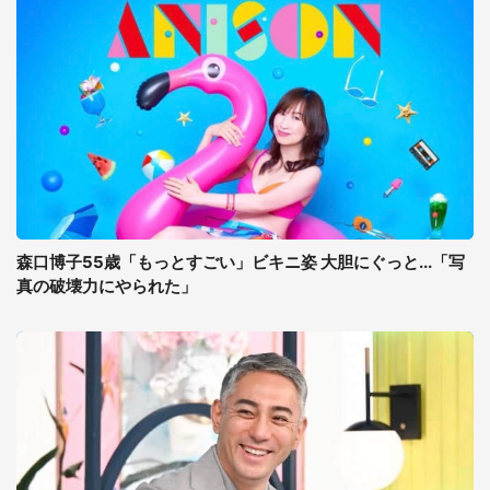
森口博子55歳「もっとすごい」ビキニ姿 大胆にぐっと...「写
真の破壊力にやられた」