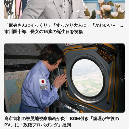
「麻央さんにそっくり」「すっかり大人に」「かわいい~」...
市川團十郎、長女の15歳の誕生日を祝福
高市首相の被災地視察動画が炎上 BGM付き「総理が主役の
PV」に「政権プロパガンダ」批判