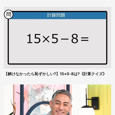
【解けなかったら恥ずかしい?】15×5-8は?《計算クイズ》