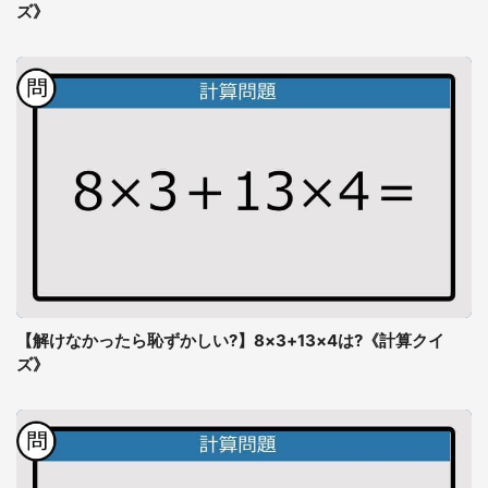
ズ》
【解けなかったら恥ずかしい?】8×3+13×4は?《計算クイ
ズ》