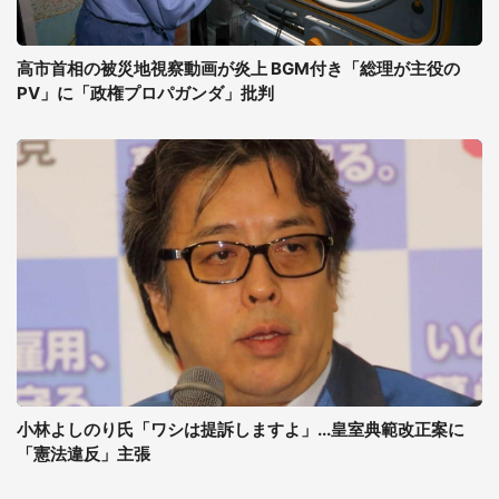
高市首相の被災地視察動画が炎上 BGM付き「総理が主役の
PV」に「政権プロパガンダ」批判
小林よしのり氏「ワシは提訴しますよ」...皇室典範改正案に
「憲法違反」主張