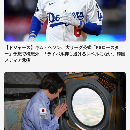
【ドジャース】キム・ヘソン、大リーグ公式「PSロースタ
ー」予想で構想外...「ライバル押し退けるレベルにない」韓国
メディア悲痛