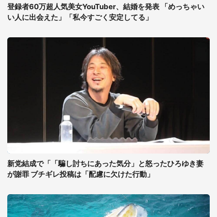
登録者60万超人気美女YouTuber、結婚を発表 「めっちゃい
い人に出会えた」「私今すごく安定してる」
新党結成で「「騙し討ちにあった気分」と怒ったひろゆき妻
が謝罪 ブチギレ投稿は「配慮に欠けた行動」