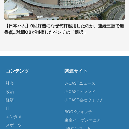
【日本ハム】9回好機になぜ代打起用したのか、連続三振で無
得点...球団OBが指摘したベンチの「選択」
コンテンツ
関連サイト
社会
J-CASTニュース
政治
J-CASTトレンド
経済
J-CAST会社ウォッチ
IT
BOOKウォッチ
エンタメ
東京バーゲンマニア
スポーツ
Jタウンネット