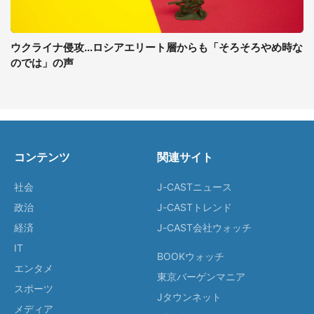
ウクライナ侵攻...ロシアエリート層からも「そろそろやめ時な
のでは」の声
コンテンツ
関連サイト
社会
J-CASTニュース
政治
J-CASTトレンド
経済
J-CAST会社ウォッチ
IT
BOOKウォッチ
エンタメ
東京バーゲンマニア
スポーツ
Jタウンネット
メディア