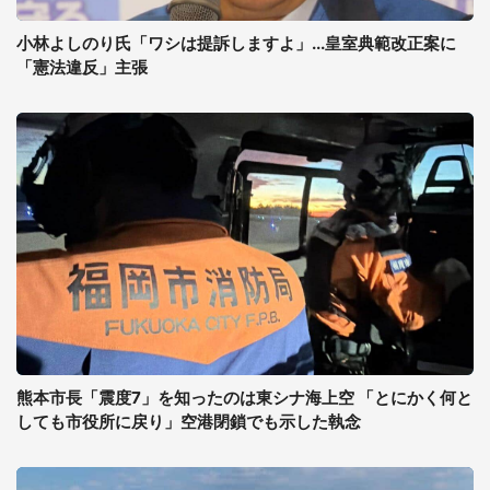
小林よしのり氏「ワシは提訴しますよ」...皇室典範改正案に
「憲法違反」主張
熊本市長「震度7」を知ったのは東シナ海上空 「とにかく何と
しても市役所に戻り」空港閉鎖でも示した執念