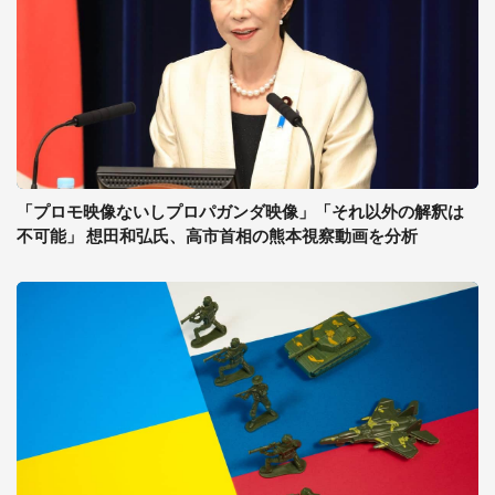
「プロモ映像ないしプロパガンダ映像」「それ以外の解釈は
不可能」 想田和弘氏、高市首相の熊本視察動画を分析