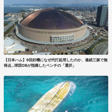
【日本ハム】9回好機になぜ代打起用したのか、連続三振で無
得点...球団OBが指摘したベンチの「選択」