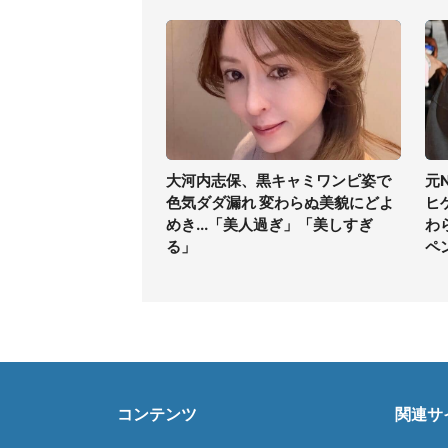
大河内志保、黒キャミワンピ姿で
元
色気ダダ漏れ 変わらぬ美貌にどよ
ヒ
めき...「美人過ぎ」「美しすぎ
わ
る」
ペ
コンテンツ
関連サ