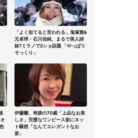
「よく似てると言われる」鬼塚雅&
元卓球・石川佳純、まるで美人姉
妹?ミラノで2ショ話題 「やっぱり
そっくり」
後
伊藤蘭、奇跡の70歳「上品なお美
「オ
しさ」完璧なワンピース姿にネッ
色
ト騒然「なんてエレガントなお
姿」