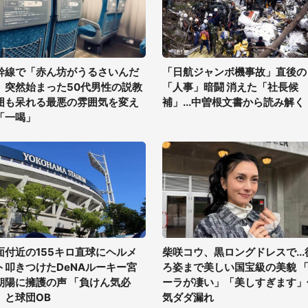
幹線で「赤ん坊がうるさいんだ
「日航ジャンボ機事故」直後の
」突然始まった50代男性の説教
「人事」暗闘 消えた「社長候
囲も呆れる最悪の雰囲気を変え
補」...中曽根文書から読み解く
「一喝」
面付近の155キロ直球にヘルメ
柴咲コウ、黒ロングドレスで...
ト叩きつけたDeNAルーキー宮
ろ姿まで美しい国宝級の美貌 
朝陽に擁護の声 「負けん気必
ーラが凄い」「美しすぎます」
」と球団OB
気ダダ漏れ