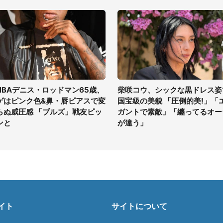
NBAデニス・ロッドマン65歳、
柴咲コウ、シックな黒ドレス姿
ゲはピンク色&鼻・唇ピアスで変
国宝級の美貌 「圧倒的美!」「
らぬ威圧感 「ブルズ」戦友ピッ
ガントで素敵」「纏ってるオー
ンと
が違う」
イト
サイトについて