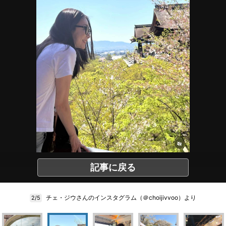
記事に戻る
チェ・ジウさんのインスタグラム（＠choijivvoo）より
2/5