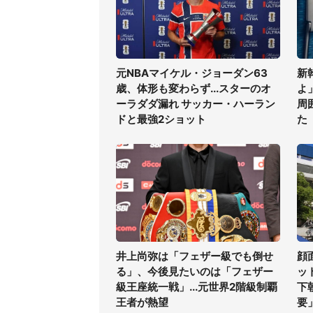
元NBAマイケル・ジョーダン63
新
歳、体形も変わらず...スターのオ
よ
ーラダダ漏れ サッカー・ハーラン
周
ドと最強2ショット
た
井上尚弥は「フェザー級でも倒せ
顔
る」、今後見たいのは「フェザー
ッ
級王座統一戦」...元世界2階級制覇
下
王者が熱望
要