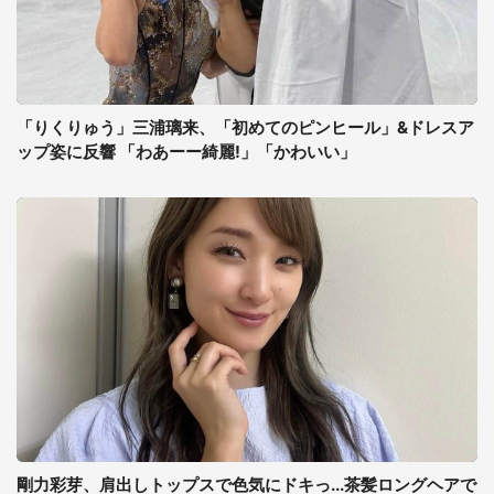
「りくりゅう」三浦璃来、「初めてのピンヒール」&ドレスア
ップ姿に反響 「わあーー綺麗!」「かわいい」
剛力彩芽、肩出しトップスで色気にドキっ...茶髪ロングヘアで