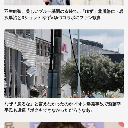
羽生結弦、美しいブルー基調の衣装で...「ゆず」北川悠仁・岩
沢厚治と3ショット ゆず×ゆづコラボにファン歓喜
なぜ「戻るな」と言えなかったのか イオン爆発事故で斎藤幸
平氏も逡巡「ボクもできなかっただろうなあ」