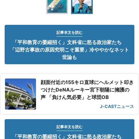
記事本文を読む
「平和教育の萎縮招く」文科省に怒る政治家たち
「辺野古事故の原因究明こそ重要」冷ややかなネット
世論も
顔面付近の155キロ直球にヘルメット叩き
つけたDeNAルーキー宮下朝陽に擁護の
声 「負けん気必要」と球団OB
J-CASTニュース
記事本文を読む
「平和教育の萎縮招く」文科省に怒る政治家たち