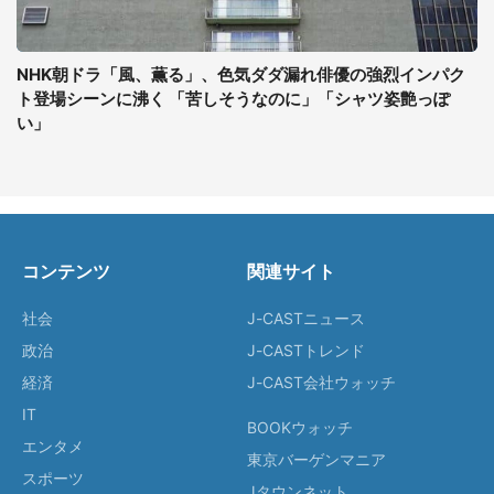
NHK朝ドラ「風、薫る」、色気ダダ漏れ俳優の強烈インパク
ト登場シーンに沸く 「苦しそうなのに」「シャツ姿艶っぽ
い」
コンテンツ
関連サイト
社会
J-CASTニュース
政治
J-CASTトレンド
経済
J-CAST会社ウォッチ
IT
BOOKウォッチ
エンタメ
東京バーゲンマニア
スポーツ
Jタウンネット