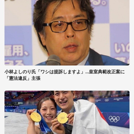
小林よしのり氏「ワシは提訴しますよ」...皇室典範改正案に
「憲法違反」主張