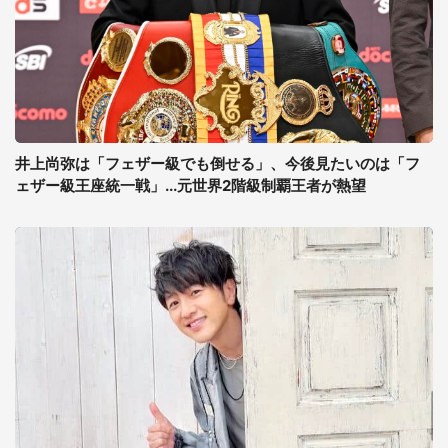
井上尚弥は「フェザー級でも倒せる」、今後見たいのは「フ
ェザー級王座統一戦」...元世界2階級制覇王者が熱望