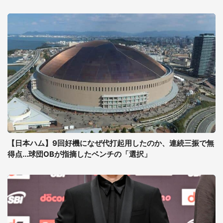
【日本ハム】9回好機になぜ代打起用したのか、連続三振で無
得点...球団OBが指摘したベンチの「選択」