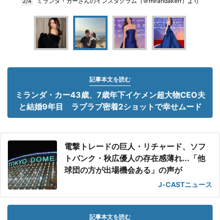
ミランダ・カーさんのインスタグラム（＠mirandakerr）より
2/4
記事本文を読む
ミランダ・カー43歳、7歳年下イケメン超大物CEO夫
と結婚9年目 ラブラブ密着2ショットで幸せムード
電撃トレードの巨人・リチャード、ソフ
トバンク・秋広優人の存在感薄れ...「他
球団の方が出場機会ある」の声が
J-CASTニュース
記事本文を読む