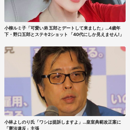
小柳ルミ子「可愛い弟 五郎とデートして来ました」...4歳年
下・野口五郎とステキ2ショット 「40代にしか見えません!」
小林よしのり氏「ワシは提訴しますよ」...皇室典範改正案に
「憲法違反」主張