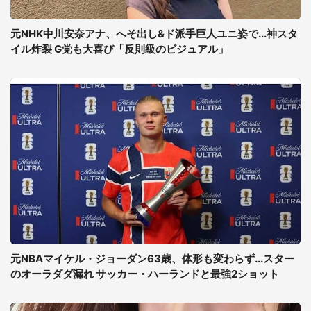
元NHK中川安奈アナ、へそ出し&ド派手巨人ユニ姿で...神スタ
イル炸裂 G党も大喜び「反則級のビジュアル」
元NBAマイケル・ジョーダン63歳、体形も変わらず...スター
のオーラダダ漏れ サッカー・ハーランドと最強2ショット