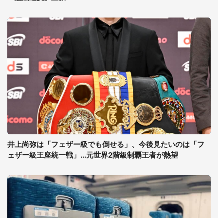
井上尚弥は「フェザー級でも倒せる」、今後見たいのは「フ
ェザー級王座統一戦」...元世界2階級制覇王者が熱望