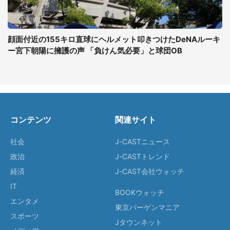
顔面付近の155キロ直球にヘルメット叩きつけたDeNAルーキ
ー宮下朝陽に擁護の声 「負けん気必要」と球団OB
コンテンツ
関連サイト
社会
J-CASTニュース
政治
J-CASTトレンド
経済
J-CAST会社ウォッチ
IT
BOOKウォッチ
エンタメ
東京バーゲンマニア
スポーツ
Jタウンネット