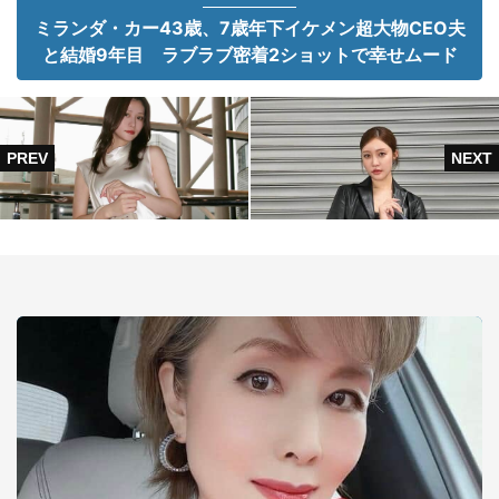
ミランダ・カー43歳、7歳年下イケメン超大物CEO夫
と結婚9年目 ラブラブ密着2ショットで幸せムード