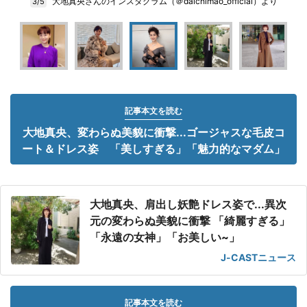
大地真央さんのインスタグラム（＠daichimao_official）より
3/5
記事本文を読む
大地真央、変わらぬ美貌に衝撃...ゴージャスな毛皮コ
ート＆ドレス姿 「美しすぎる」「魅力的なマダム」
大地真央、肩出し妖艶ドレス姿で...異次
元の変わらぬ美貌に衝撃 「綺麗すぎる」
「永遠の女神」「お美しい~」
J-CASTニュース
記事本文を読む