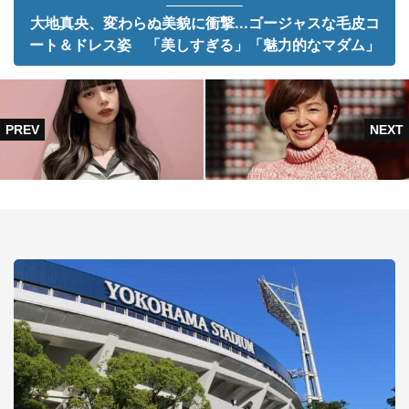
大地真央、変わらぬ美貌に衝撃...ゴージャスな毛皮コ
ート＆ドレス姿 「美しすぎる」「魅力的なマダム」