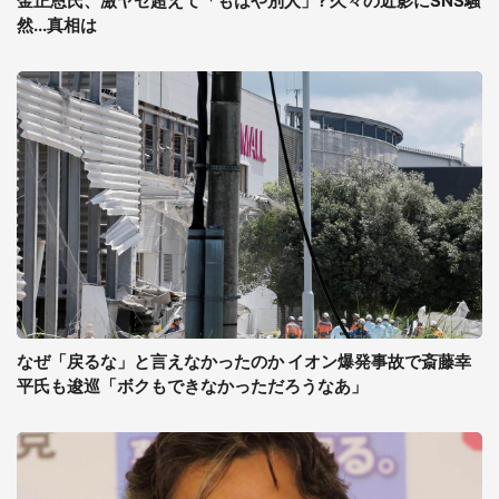
金正恩氏、激ヤセ超えて「もはや別人」? 久々の近影にSNS騒
然...真相は
なぜ「戻るな」と言えなかったのか イオン爆発事故で斎藤幸
平氏も逡巡「ボクもできなかっただろうなあ」