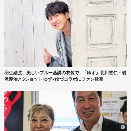
羽生結弦、美しいブルー基調の衣装で...「ゆず」北川悠仁・岩
沢厚治と3ショット ゆず×ゆづコラボにファン歓喜