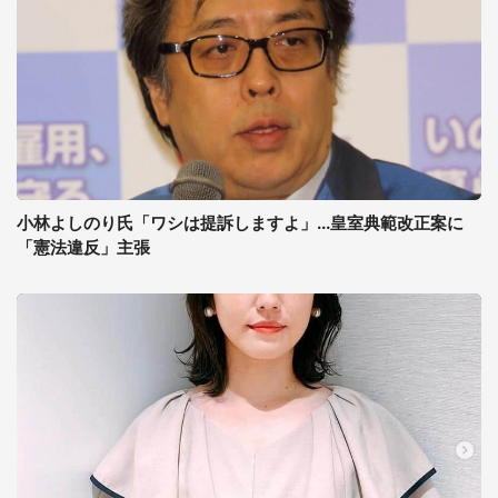
小林よしのり氏「ワシは提訴しますよ」...皇室典範改正案に
「憲法違反」主張