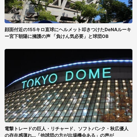
顔面付近の155キロ直球にヘルメット叩きつけたDeNAルーキ
ー宮下朝陽に擁護の声 「負けん気必要」と球団OB
電撃トレードの巨人・リチャード、ソフトバンク・秋広優人
の存在感薄れ...「他球団の方が出場機会ある」の声が