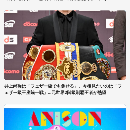
井上尚弥は「フェザー級でも倒せる」、今後見たいのは「フ
ェザー級王座統一戦」...元世界2階級制覇王者が熱望