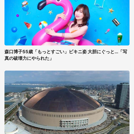
森口博子55歳「もっとすごい」ビキニ姿 大胆にぐっと...「写
真の破壊力にやられた」