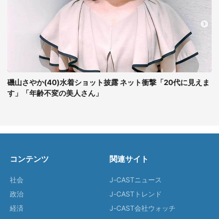
磯山さやか(40)水着ショット披露 ネット衝撃「20代に見えま
す」「年齢不変の美人さん」
コンテンツ
関連サイト
社会
J-CASTニュース
政治
J-CASTトレンド
経済
J-CAST会社ウォッチ