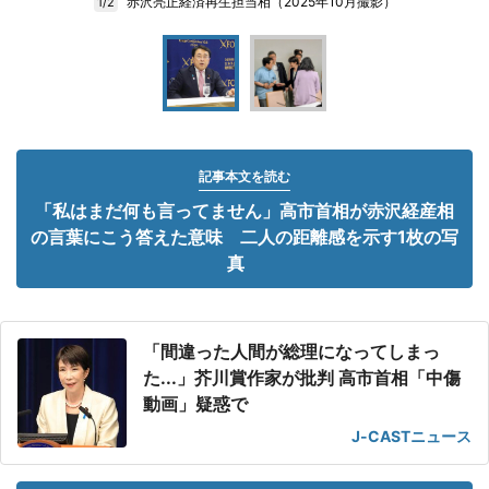
赤沢亮正経済再生担当相（2025年10月撮影）
1/2
記事本文を読む
「私はまだ何も言ってません」高市首相が赤沢経産相
の言葉にこう答えた意味 二人の距離感を示す1枚の写
真
「間違った人間が総理になってしまっ
た...」芥川賞作家が批判 高市首相「中傷
動画」疑惑で
J-CASTニュース