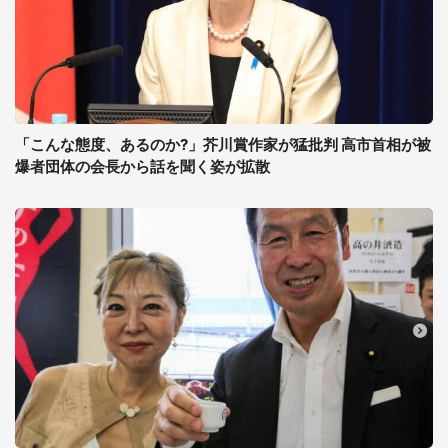
「こんな態度、あるのか?」芥川賞作家が猛批判 高市首相が被
爆者団体の会長から話を聞く姿が拡散