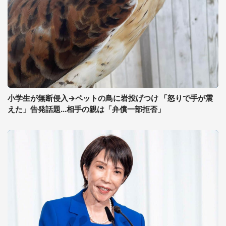
小学生が無断侵入→ペットの鳥に岩投げつけ 「怒りで手が震
えた」告発話題...相手の親は「弁償一部拒否」