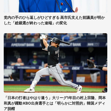
党内の手のひら返しがひどすぎる 高市氏支えた前議員が明か
した「総裁選が終わった途端」の変化
「日本の打者はやはり違う」大リーグ1年目の村上宗隆、岡本
和真が躍動 KBO出身選手とは「明らかに対照的」韓国メディ
ア脱帽