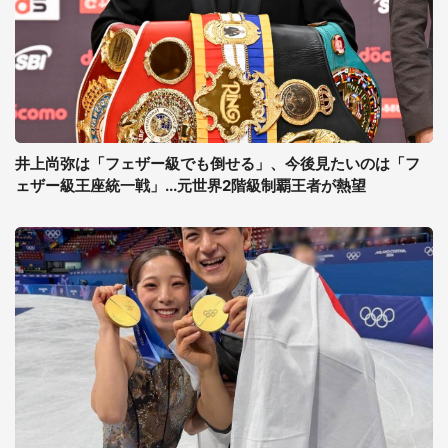
井上尚弥は「フェザー級でも倒せる」、今後見たいのは「フ
ェザー級王座統一戦」...元世界2階級制覇王者が熱望