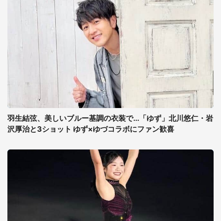
羽生結弦、美しいブルー基調の衣装で...「ゆず」北川悠仁・岩
沢厚治と3ショット ゆず×ゆづコラボにファン歓喜