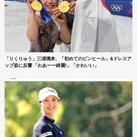
「りくりゅう」三浦璃来、「初めてのピンヒール」&ドレスア
ップ姿に反響 「わあーー綺麗!」「かわいい」