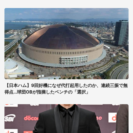
【日本ハム】9回好機になぜ代打起用したのか、連続三振で無
得点...球団OBが指摘したベンチの「選択」