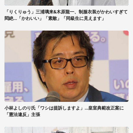
「りくりゅう」三浦璃来&木原龍一、制服衣装がかわいすぎて
悶絶...「かわいい」「素敵」「同級生に見えます」
小林よしのり氏「ワシは提訴しますよ」...皇室典範改正案に
「憲法違反」主張