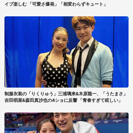
イブ楽しむ 「可愛さ爆発」「相変わらずキュート」
制服衣装の「りくりゅう」三浦璃来&木原龍一、「うたまさ」
吉田唄菜&森田真沙也の4ショに反響 「青春すぎて眩しい」